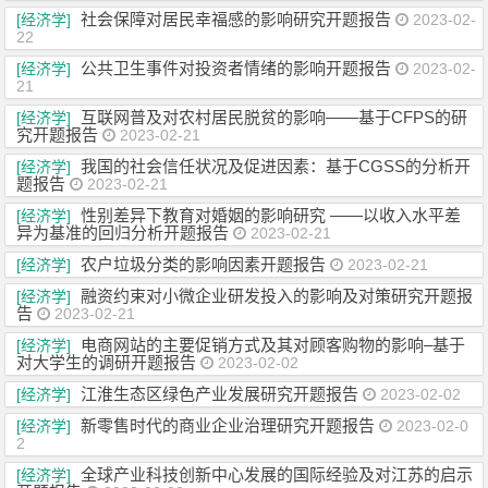
社会保障对居民幸福感的影响研究开题报告
[经济学]
2023-02-
22
公共卫生事件对投资者情绪的影响开题报告
[经济学]
2023-02-
21
互联网普及对农村居民脱贫的影响——基于CFPS的研
[经济学]
究开题报告
2023-02-21
我国的社会信任状况及促进因素：基于CGSS的分析开
[经济学]
题报告
2023-02-21
性别差异下教育对婚姻的影响研究 ——以收入水平差
[经济学]
异为基准的回归分析开题报告
2023-02-21
农户垃圾分类的影响因素开题报告
[经济学]
2023-02-21
融资约束对小微企业研发投入的影响及对策研究开题报
[经济学]
告
2023-02-21
电商网站的主要促销方式及其对顾客购物的影响–基于
[经济学]
对大学生的调研开题报告
2023-02-02
江淮生态区绿色产业发展研究开题报告
[经济学]
2023-02-02
新零售时代的商业企业治理研究开题报告
[经济学]
2023-02-0
2
全球产业科技创新中心发展的国际经验及对江苏的启示
[经济学]