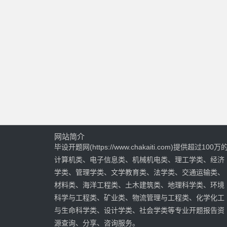
网站简介
毕设开题网(https://www.chakaiti.com)提供超过100万
计算机类、电子信息类、机械机电类、理工学类、经济
学类、管理学类、文学教育类、法学类、交通运输类、
材料类、海洋工程类、土木建筑类、地理科学类、环境
科学与工程类、矿业类、物流管理与工程类、化学化工
与生命科学类、设计学类、社会学类等专业开题报告资
源查询、分享、咨询服务。