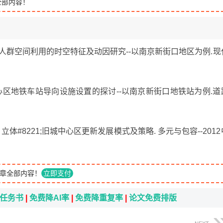
全部内容！
区人群空间利用的时空特征及动因研究--以南京新街口地区为例.现
中心区地铁车站导向设施设置的探讨--以南京新街口地铁站为例.道
、立体#8221;旧城中心区更新发展模式及策略. 多元与包容--2012
.
章全部内容！
立即支付
i任务书
|
免费降AI率
|
免费降重复率
|
论文免费排版