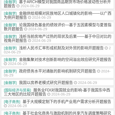
基于ARCH模型对我国商品期货市场价格波动性分析开
[金融学]
题报告
2024-06-29
金融供给规模对民族地区人口城镇化的影响——以广西
[金融学]
为例开题报告
2024-06-29
论我国绿色基金的绩效评价—基于五因素模型与夏普指
[金融学]
数开题报告
2024-06-29
浅析当前房地产过热的现状及后果——基于中日对比的
[金融学]
视角开题报告
2024-06-29
浅析人民币汇率形成机制及对外贸的影响开题报告
[金融学]
2
024-06-29
金融集聚对技术创新影响的空间溢出效应研究开题报告
[金融学]
2024-06-29
政府债务水平对通胀的影响机制研究开题报告
[金融学]
2024-
06-29
我国以房养老模式研究开题报告
[金融学]
2024-06-29
服务业FDI对我国就业的影响-基于我国东中西
[国际经济与贸易]
三大地区的比较开题报告
2024-06-29
基于大规模定制下的手机产业用户需求分析开题报告
[电子商务]
2024-06-28
基于社会化商务与激励机制的共享汽车调度策略研究
[电子商务]