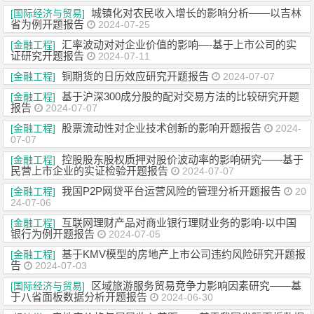
城镇化对农民收入增长的影响分析——以吉林
[国际经济与贸易]
省为例开题报告
2024-07-25
汇率波动对对企业价值的影响—-基于上市公司的实
[金融工程]
证研究开题报告
2024-07-11
铜期货的日历效应研究开题报告
[金融工程]
2024-07-07
基于沪深300成分股的配对交易方法的比较研究开题
[金融工程]
报告
2024-07-07
股票流动性对企业技术创新的影响开题报告
[金融工程]
2024-
07-07
控股股东股权质押对股价波动率的影响研究——基于
[金融工程]
民营上市企业的实证检验开题报告
2024-07-07
我国P2P网贷平台运营风险的管理分析开题报告
[金融工程]
20
24-07-06
互联网理财产品对商业银行理财业务的影响-以中国
[金融工程]
银行为例开题报告
2024-07-05
基于KMV模型的房地产上市公司违约风险研究开题报
[金融工程]
告
2024-07-03
区域旅游服务贸易竞争力影响因素研究——基
[国际经济与贸易]
于八省面板数据分析开题报告
2024-06-30