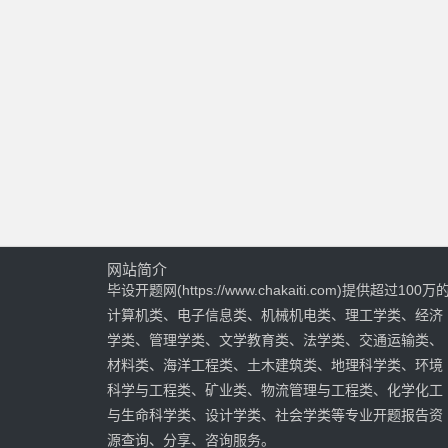
网站简介
毕设开题网(https://www.chakaiti.com)提供超过100万
计算机类、电子信息类、机械机电类、理工学类、经济
学类、管理学类、文学教育类、法学类、交通运输类、
材料类、海洋工程类、土木建筑类、地理科学类、环境
科学与工程类、矿业类、物流管理与工程类、化学化工
与生命科学类、设计学类、社会学类等专业开题报告资
源查询、分享、咨询服务。