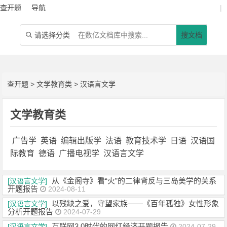
查开题
导航
|
请选择分类
搜文档

查开题
>
文学教育类
>
汉语言文学
文学教育类
广告学
英语
编辑出版学
法语
教育技术学
日语
汉语国
际教育
德语
广播电视学
汉语言文学
从《金阁寺》看“火”的二律背反与三岛美学的关系
[汉语言文学]
开题报告
2024-08-11
以残缺之爱，守望家族——《百年孤独》女性形象
[汉语言文学]
分析开题报告
2024-07-29
互联网3.0时代的网红经济开题报告
[汉语言文学]
2024-07-29