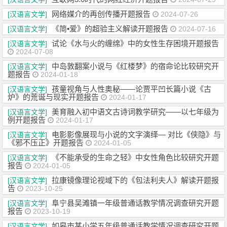
网络媒介的再创传播开题报告
[汉语言文学]
2024-07-26
《简•爱》的超验主义解读开题报告
[汉语言文学]
2024-07-16
试论《水与火的缠绵》中的女性生存困境开题报告
[汉语言文学]
2024-07-08
中岛敦翻案小说与《红楼梦》的宿命论比较研究开
[汉语言文学]
题报告
2024-01-18
孩童视角与人性奥秘——论贾平凹长篇小说《古
[汉语言文学]
炉》的荒诞与现实开题报告
2024-01-17
美育融入初中语文古诗词教学研究——以七年级为
[汉语言文学]
例开题报告
2024-01-17
电影影像展现与小说的文字演绎— 对比《侠隐》与
[汉语言文学]
《邪不压正》开题报告
2024-01-05
《不能承受的生命之轻》中女性角色比较研究开题
[汉语言文学]
报告
2024-01-05
拉康镜像理论视域下的《包法利夫人》解读开题报
[汉语言文学]
告
2023-10-25
阜宁县吴滩镇一年级普通话教学情况调查研究开题
[汉语言文学]
报告
2023-10-19
如皋市某小学五年级普通话教学情况调查研究开题
[汉语言文学]