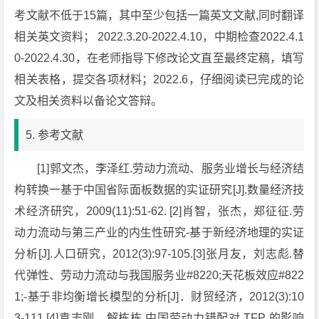
考文献不低于15篇，其中至少包括一篇英文文献,同时翻译
相关英文资料； 2022.3.20-2022.4.10，中期检查2022.4.1
0-2022.4.30，在老师指导下修改论文直至最终定稿，填写
相关表格，提交各项材料；2022.6，仔细阅读已完成的论
文及相关资料以备论文答辩。
5. 参考文献
[1]郭文杰，李泽红.劳动力流动、服务业增长与经济结
构转换一基于中国省际面板数据的实证研究[J].数量经济技
术经济研究，2009(11):51-62. [2]肖智，张杰，郑征征.劳
动力流动与第三产业的内生性研究-基于新经济地理的实证
分析[J].人口研究，2012(3):97-105.[3]张月友，刘志彪.替
代弹性、劳动力流动与我国服务业#8220;天花板效应#822
1;-基于非均衡增长模型的分析[J]．财贸经济，2012(3):10
3-111.[4]袁志刚，解栋栋.中国劳动力错配对 TFP 的影响