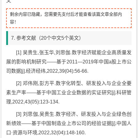
文
剩余内容已隐藏，您需要先支付后才能查看该篇文章全部内
容！
7. 参考文献（20个中文5个英文）
[1] 吴贵生,张玉华,刘思伽.数字经济赋能企业高质量发
展的影响机制研究——基于2011—2019年中国a股上市公
司数据[j].经济经纬,2022,39(04):56-66.
[2] 邓伟刚,彭方平.数字化转型、研发投入与企业全要
素生产率——基于中国工业企业数据的实证研究[j].科研管
理,2022,43(05):123-134.
[3] 刘思伽,吴贵生.数字经济、研发投入与企业绿色创
新绩效——基于中国制造业上市公司的经验证据[j].中国人
口·资源与环境,2022,32(04):148-160.