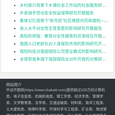
乡村振兴背景下乡镇社会工作站的社会服务研究开题报告
外卖骑手劳动安全权益保障研究开题报告
集体记忆视角下“新市民”社区情感共同体建构——以南京M街道为例开题报告
收入水平对女性生育意愿的影响研究开题报告
高知的烦恼：教育对女性婚育的迟滞效应开题报告
我国人口老龄化对人身保险市场的影响研究开题报告
保险科技对我国保险公司营业模式的影响研究开题报告
全球贸易争端下我国保险业对外开放的对策研究开题报告
网站简介
毕设开题网(https://www.chakaiti.com)提供超过100万的计算机
类、电子信息类、机械机电类、理工学类、经济学类、管理学
类、文学教育类、法学类、交通运输类、材料类、海洋工程类、
土木建筑类、地理科学类、环境科学与工程类、矿业类、物流管