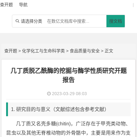
查开题
导航
|
请选择分类
搜文档

查开题
>
化学化工与生命科学类
>
食品质量与安全
> 正文
几丁质脱乙酰酶的挖掘与酶学性质研究开题
报告
2023-03-29 08:03
1. 研究目的与意义（文献综述包含参考文献）
几丁质又名壳多糖(chitin)，广泛存在于甲壳类动物、
昆虫以及其他无脊椎动物的外骨骼中，主要是用来作为支