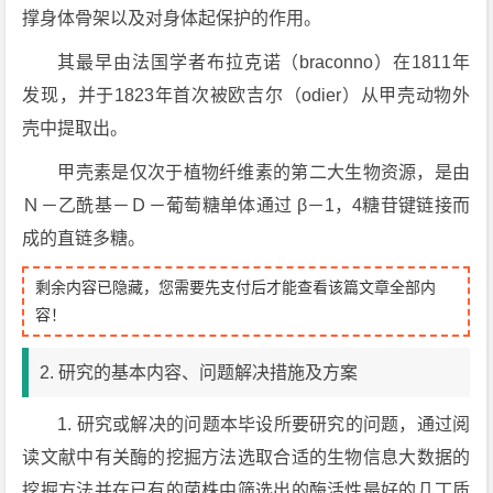
撑身体骨架以及对身体起保护的作用。
其最早由法国学者布拉克诺（braconno）在1811年
发现，并于1823年首次被欧吉尔（odier）从甲壳动物外
壳中提取出。
甲壳素是仅次于植物纤维素的第二大生物资源，是由
Ｎ－乙酰基－Ｄ－葡萄糖单体通过 β－1，4糖苷键链接而
成的直链多糖。
剩余内容已隐藏，您需要先支付后才能查看该篇文章全部内
容！
2. 研究的基本内容、问题解决措施及方案
1. 研究或解决的问题本毕设所要研究的问题，通过阅
读文献中有关酶的挖掘方法选取合适的生物信息大数据的
挖掘方法并在已有的菌株中筛选出的酶活性最好的几丁质