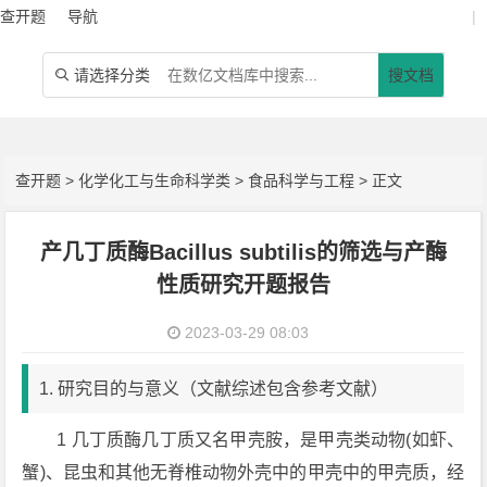
查开题
导航
|
请选择分类
搜文档

查开题
>
化学化工与生命科学类
>
食品科学与工程
> 正文
产几丁质酶Bacillus subtilis的筛选与产酶
性质研究开题报告
2023-03-29 08:03
1. 研究目的与意义（文献综述包含参考文献）
1 几丁质酶几丁质又名甲壳胺，是甲壳类动物(如虾、
蟹)、昆虫和其他无脊椎动物外壳中的甲壳中的甲壳质，经