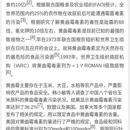
[2]
食约10亿t
，根据联合国粮食及农业组织(FAO)预计，全
世界范围内约25%的农作物在收获前后可能遭遇霉菌毒素
[3]
的污染
。根据研究了解黄曲霉毒素的毒性是砒霜的68
倍、氰化钾的10倍左右，黄曲霉毒素是目前已知的最强的
[4]
致癌物之一
,早在1973年联合国粮农组织和世界卫生组
织在日内瓦召开的会议上，就将黄曲霉毒素定为天然存在
[5]
的最危险的食品污染源
,1993年，世界卫生组织癌症机
构（IARC）将黄曲霉毒素列为 = 1 \* ROMAN I级致癌物
[6]
。
黄曲霉主要存在于玉米、大豆，水稻等农产品中，严重影
响农产品的食品安全。韩小敏等人调查了中国八个省份玉
米原料的黄曲霉毒素污染状况，结果显示黄曲霉毒素污染
[7]
率达到了36.2%
。欧盟以及美国、加拿大等多个国家都
发布了相关的规定，用以限定食品中黄曲霉毒素的含量。
美国对黄曲霉毒素的量进行了严格的规定，食品级和饲料
[8]
级的限量标准分别为20mg/kg和100mg/kg
，我国现行针