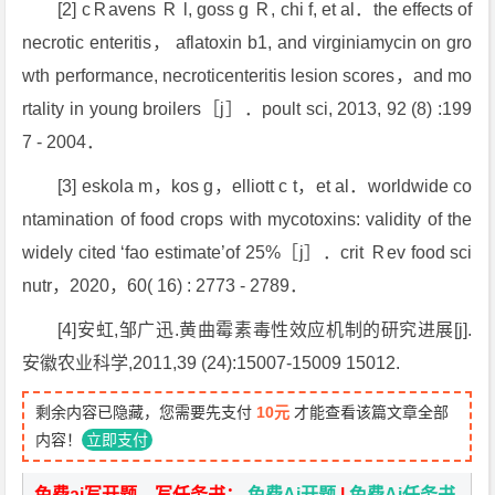
[2] cＲavens Ｒ l, goss g Ｒ, chi f, et al．the effects of
necrotic enteritis， aflatoxin b1, and virginiamycin on gro
wth performance, necroticenteritis lesion scores，and mo
rtality in young broilers［j］．poult sci, 2013, 92 (8) :199
7 - 2004．
[3] eskola m，kos g，elliott c t，et al．worldwide co
ntamination of food crops with mycotoxins: validity of the
widely cited ‘fao estimate’of 25%［j］．crit Ｒev food sci
nutr，2020，60( 16) : 2773 - 2789．
[4]安虹,邹广迅.黄曲霉素毒性效应机制的研究进展[j].
安徽农业科学,2011,39 (24):15007-15009 15012.
剩余内容已隐藏，您需要先支付
10元
才能查看该篇文章全部
内容！
立即支付
免费ai写开题、写任务书：
免费Ai开题
|
免费Ai任务书