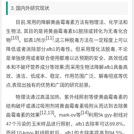
3. 国内外研究现状
目前,常用的降解黄曲霉毒素方法有物理法、化学法和
生物法, 其目的是将黄曲霉毒素b1脱除或转化为无毒化合
[10]
[11]
物
。如表1所示
,这三种脱毒方法在一定程度上可以
降低或者消除部分afb1的毒性。但采用理化法脱毒, 不论
是单独使用或者联合使用都难以达预期的安全、高效低成
本和不破坏营养成分等效果;而采用生物法降解afb1具备高
效、清洁、低成本、稳定、作用范围广泛、解毒彻底等优
点,表现出独有的优势和广阔的研究前景。
物理法通过高温加热、紫外线照射等使黄曲霉毒素的
结构破坏或通过吸附剂将黄曲霉毒素吸附从而达到去除黄
[12,13]
[14]
曲霉毒素的效果
。mark-ov等
利用5k gyγ-射线对
47个污染的玉米样品进行照射，afb1去除率可达69.8%，
而经10-kgyγ-射线照射后，afb1的去除率提高到94.5%。