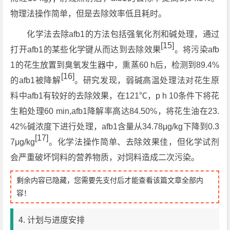
物理法操作简单，但是去除效率低且耗时。
化学法去除afb1的方法包括强氧化剂和碱处理，通过
[15]
打开afb1的某些化学键从而达到去除效果
。将污染afb
1的花生放置到臭氧发生器中，熏蒸60 h后，检测到89.4%
[16]
的afb1被降解
。研究发现，弱碱高温处理法对花生原
料中afb1有较好的去除效果，在121℃，p h 10条件下将花
生粕处理60 min,afb1降解率高达84.50%，将花生油在23.
42%碱浓度下进行处理，afb1含量从34.78μg/kg下降到0.3
[17]
7μg/kg
。化学法操作简单、去除效果佳，但化学试剂
会严重破坏饲料的营养物质，对饲料造成二次污染。
剩余内容已隐藏，您需要先支付后才能查看该篇文章全部内
容！
4. 计划与进度安排