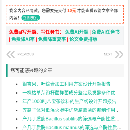
剩余内容已隐藏，您需要先支付
10元
才能查看该篇文章全部
内容！
立即支付
免费ai写开题、写任务书：
免费Ai开题
|
免费Ai任务书
|
免费降AI率
|
免费降重复率
|
论文免费排版
PREVIOUS
NEXT
您可能感兴趣的文章
银杏果、叶综合加工利用方案设计开题报告
一株枯草芽孢杆菌抑菌成分鉴定及发酵条件优化开题报告
年产1000吨八宝茶饮料的生产线设计开题报告
等离子体对低温火腿中优势腐败菌的抑制作用开题报告
产几丁质酶Bacillus subtilis的筛选与产酶性质研究开题报告
产几丁质酶Bacillus marinus的筛选与产酶性质研究开题报告