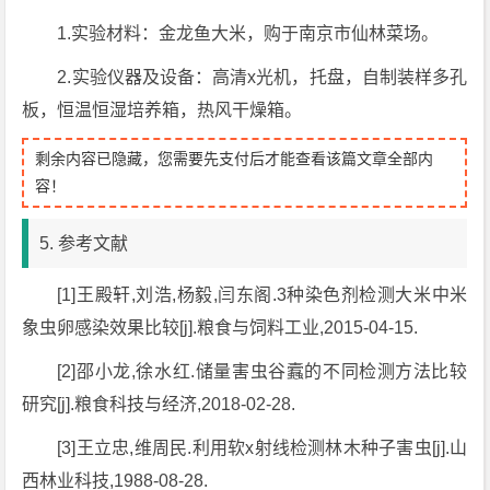
1.实验材料：金龙鱼大米，购于南京市仙林菜场。
2.实验仪器及设备：高清x光机，托盘，自制装样多孔
板，恒温恒湿培养箱，热风干燥箱。
剩余内容已隐藏，您需要先支付后才能查看该篇文章全部内
容！
5. 参考文献
[1]王殿轩,刘浩,杨毅,闫东阁.3种染色剂检测大米中米
象虫卵感染效果比较[j].粮食与饲料工业,2015-04-15.
[2]邵小龙,徐水红.储量害虫谷蠧的不同检测方法比较
研究[j].粮食科技与经济,2018-02-28.
[3]王立忠,维周民.利用软x射线检测林木种子害虫[j].山
西林业科技,1988-08-28.