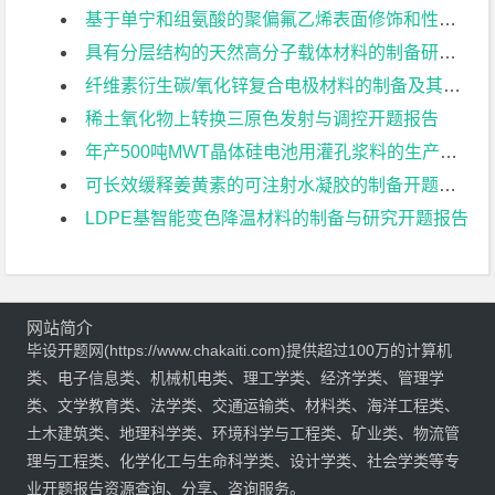
基于单宁和组氨酸的聚偏氟乙烯表面修饰和性能研究开题报告
具有分层结构的天然高分子载体材料的制备研究开题报告
纤维素衍生碳/氧化锌复合电极材料的制备及其电化学性能研究开题报告
稀土氧化物上转换三原色发射与调控开题报告
年产500吨MWT晶体硅电池用灌孔浆料的生产设计开题报告
可长效缓释姜黄素的可注射水凝胶的制备开题报告
LDPE基智能变色降温材料的制备与研究开题报告
网站简介
毕设开题网(https://www.chakaiti.com)提供超过100万的计算机
类、电子信息类、机械机电类、理工学类、经济学类、管理学
类、文学教育类、法学类、交通运输类、材料类、海洋工程类、
土木建筑类、地理科学类、环境科学与工程类、矿业类、物流管
理与工程类、化学化工与生命科学类、设计学类、社会学类等专
业开题报告资源查询、分享、咨询服务。