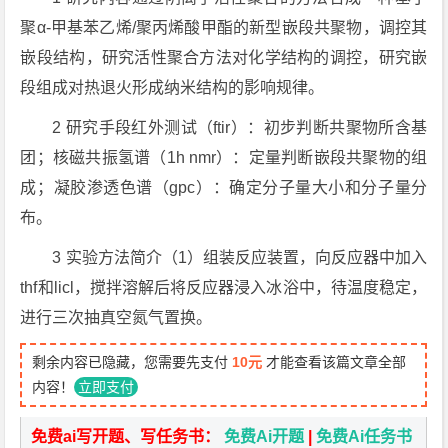
聚α-甲基苯乙烯/聚丙烯酸甲酯的新型嵌段共聚物，调控其
嵌段结构，研究活性聚合方法对化学结构的调控，研究嵌
段组成对热退火形成纳米结构的影响规律。
2 研究手段红外测试（ftir）：初步判断共聚物所含基
团；核磁共振氢谱（1h nmr）：定量判断嵌段共聚物的组
成；凝胶渗透色谱（gpc）：确定分子量大小和分子量分
布。
3 实验方法简介（1）组装反应装置，向反应器中加入
thf和licl，搅拌溶解后将反应器浸入冰浴中，待温度稳定，
进行三次抽真空氮气置换。
剩余内容已隐藏，您需要先支付
10元
才能查看该篇文章全部
内容！
立即支付
免费ai写开题、写任务书：
免费Ai开题
|
免费Ai任务书