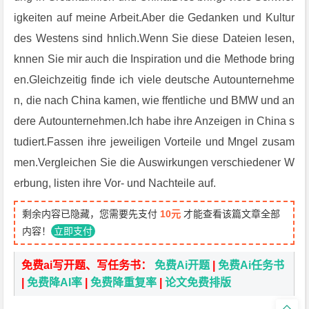
igkeiten auf meine Arbeit.Aber die Gedanken und Kultur
des Westens sind hnlich.Wenn Sie diese Dateien lesen,
knnen Sie mir auch die Inspiration und die Methode bring
en.Gleichzeitig finde ich viele deutsche Autounternehme
n, die nach China kamen, wie ffentliche und BMW und an
dere Autounternehmen.Ich habe ihre Anzeigen in China s
tudiert.Fassen ihre jeweiligen Vorteile und Mngel zusam
men.Vergleichen Sie die Auswirkungen verschiedener W
erbung, listen ihre Vor- und Nachteile auf.
剩余内容已隐藏，您需要先支付
10元
才能查看该篇文章全部
内容！
立即支付
免费ai写开题、写任务书：
免费Ai开题
|
免费Ai任务书
|
免费降AI率
|
免费降重复率
|
论文免费排版
