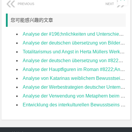
PREVIOUS
NEXT
您可能感兴趣的文章
Analyse der #196;hnlichkeiten und Unterschiede der Automobilwerbesprachen von Deutschland und China aus der Perspektive der Textlinguistik 从篇章语言学角度分析中德汽车广告语言的异同开题报告
Analyse der deutschen übersetzung von Bildern in alten chinesischen Gedichten —am Beispiel#160; von Ausgew#228;hlten Gedichten der Tang 浅析中国古诗中的意象在德语翻译中的体现——以《唐诗选》为例#160;开题报告
Totalitarismus und Angst in Herta Müllers Werken——am Beispiel vom “Niederungen” und “ Atemschaulek” 赫塔·米勒作品中的极权主义和恐惧主题研究——以《低地》和《呼吸秋千》为例开题报告
Analyse der deutschen übersetzung von #8222;Wir Drei“ mittels der Theorie der Funktionsgerechtigkeit von Nida 以奈达功能对等理论浅析《我们仨》德译本开题报告
Analyse der Hauptfiguren im Roman #8222;Ansichten eines Clowns“ von Heinrich B#246;ll 海因里希·伯尔小说《小丑之见》的主要人物分析开题报告
Analyse von Katarinas weiblichem Bewusstsein in ” Die verlorene Ehre der Katharina Blum” aus feministischer Perspektive女性主义视域下《丧失了名誉的卡塔琳娜·勃罗姆》中卡塔琳娜的女性意识分析开题报告
Analyse der Werbestrategien deutscher Unternehmen in China aus interkultureller Perspektive——am Beispiel der Automobilindustrie从跨文化角度分析德国企业在中国的广告策略——以汽车行业为例开题报告
Analyse der Verwendung von Metaphern beim deutschen Wortschatzlernen——am Beispiel des Lehrwerks “Studienweg Deutsch Ⅰ” 隐喻在德语词汇学习中的应用分析——以《当代大学德语Ⅰ》为例开题报告
Entwicklung des interkulturellen Bewusstseins im Deutschunterricht —— am Beispiel des Unterrichts #8222;Landeskunde“ 德语教学中跨文化意识的培养——以德国国家概况课程为例开题报告