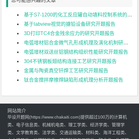
您可能感兴趣的文章
基于S7-1200的化工反应罐自动填料控制系统的研究开题报告
基于labview视觉的搪铅设备研究开题报告
3D打印TC4合金残余应力的研究开题报告
电弧增材铝合金微气孔形成机理及演化机制研究开题报告
电弧增材双送丝铝钢结构组织性能研究开题报告
304不锈钢板翅结构连接工艺研究开题报告
金属与陶瓷真空钎焊工艺研究开题报告
钛合金搅拌摩擦焊缺陷形成机理分析开题报告
网站简介
毕设开题网(https://www.chakaiti.com)提供超过100万的计算机
类、电子信息类、机械机电类、理工学类、经济学类、管理学
类、文学教育类、法学类、交通运输类、材料类、海洋工程类、