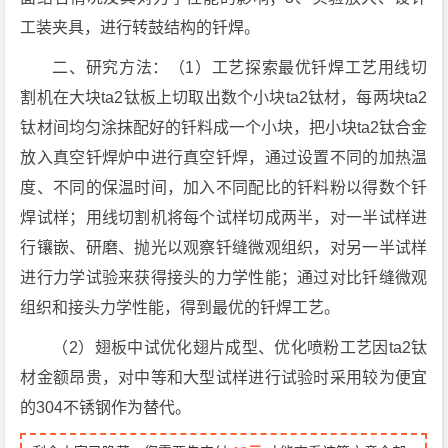
工装夹具，进行转鼓结构的钎焊。
二、研究方法：（1）工艺探索最优钎焊工艺用线切
割机在大块ta2钛板上切取出数个小块ta2钛材，每两块ta2
钛材间均匀涂抹配好的钎料成一个小块，把小块ta2钛合金
放入真空钎焊炉中进行真空钎焊，通过设置不同的加热温
度、不同的保温时间，加入不同配比的钎料粉以得数个钎
焊试样；用线切割机将每个试样切成两半，对一半试样进
行镶嵌、研磨、抛光以观察钎缝微观组织，对另一半试样
进行力学试验来获得接头的力学性能；通过对比钎缝微观
组织和接头力学性能，得到最优的钎焊工艺。
（2）翅板中试优化翅片成型、优化喷粉工艺因ta2钛
材金额昂贵，对中等和大型试样进行试验时采用较为便宜
的304不锈钢作为替代。