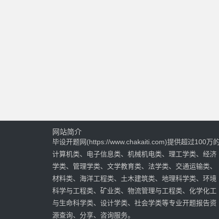
网站简介
毕设开题网(https://www.chakaiti.com)提供超过100万
计算机类、电子信息类、机械机电类、理工学类、经济
学类、管理学类、文学教育类、法学类、交通运输类、
材料类、海洋工程类、土木建筑类、地理科学类、环境
科学与工程类、矿业类、物流管理与工程类、化学化工
与生命科学类、设计学类、社会学类等专业开题报告资
源查询、分享、咨询服务。