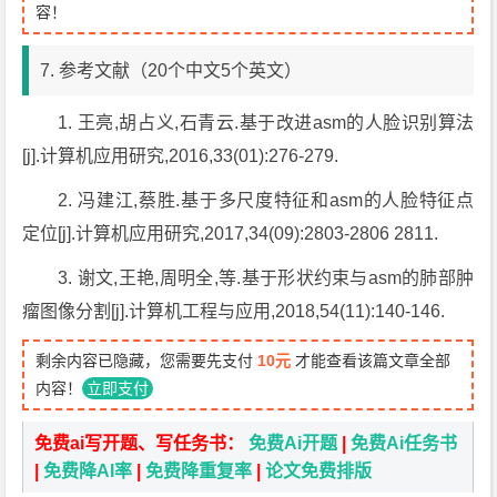
容！
7. 参考文献（20个中文5个英文）
1. 王亮,胡占义,石青云.基于改进asm的人脸识别算法
[j].计算机应用研究,2016,33(01):276-279.
2. 冯建江,蔡胜.基于多尺度特征和asm的人脸特征点
定位[j].计算机应用研究,2017,34(09):2803-2806 2811.
3. 谢文,王艳,周明全,等.基于形状约束与asm的肺部肿
瘤图像分割[j].计算机工程与应用,2018,54(11):140-146.
剩余内容已隐藏，您需要先支付
10元
才能查看该篇文章全部
内容！
立即支付
免费ai写开题、写任务书：
免费Ai开题
|
免费Ai任务书
|
免费降AI率
|
免费降重复率
|
论文免费排版