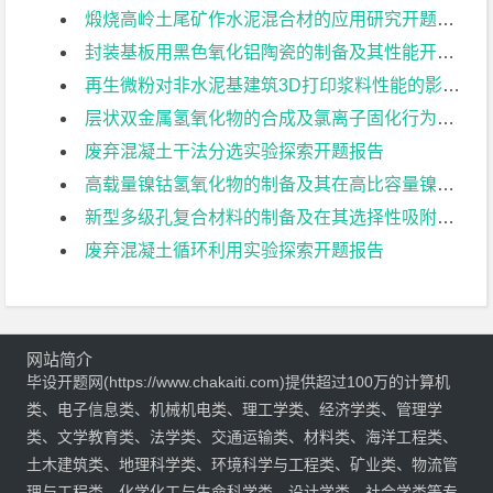
煅烧高岭土尾矿作水泥混合材的应用研究开题报告
封装基板用黑色氧化铝陶瓷的制备及其性能开题报告
再生微粉对非水泥基建筑3D打印浆料性能的影响开题报告
层状双金属氢氧化物的合成及氯离子固化行为开题报告
废弃混凝土干法分选实验探索开题报告
高载量镍钴氢氧化物的制备及其在高比容量镍锌电池中的倍率性能优化开题报告
新型多级孔复合材料的制备及在其选择性吸附脱硫中的应用开题报告
废弃混凝土循环利用实验探索开题报告
网站简介
毕设开题网(https://www.chakaiti.com)提供超过100万的计算机
类、电子信息类、机械机电类、理工学类、经济学类、管理学
类、文学教育类、法学类、交通运输类、材料类、海洋工程类、
土木建筑类、地理科学类、环境科学与工程类、矿业类、物流管
理与工程类、化学化工与生命科学类、设计学类、社会学类等专