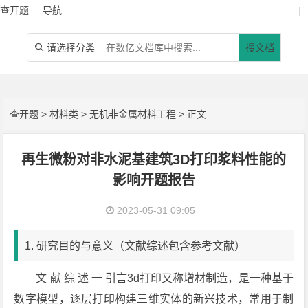
查开题
导航
|
请选择分类
搜文档

查开题
>
材料类
>
无机非金属材料工程
> 正文
再生微粉对非水泥基建筑3D打印浆料性能的
影响开题报告
2023-05-31 09:05
1. 研究目的与意义（文献综述包含参考文献）
文 献 综 述 一 引言3d打印又称增材制造，是一种基于
数字模型，逐层打印构建三维实体的新兴技术，常用于制