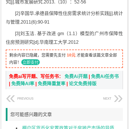
究[j].城市发展研究.2013.（10）：52-56
[2]辛国华.承德县保障性住房需求统计分析实践[j].统计
与管理.2011(6):90-91
[3]刘玉洁. 基于改进 gm（1.1）模型的广州市保障性
住房预测研究[d].华南理工大学.2012
剩余内容已隐藏，您需要先支付
10元
才能查看该篇文章全部
内容！
立即支付
免费ai写开题、写任务书：
免费Ai开题
|
免费Ai任务书
|
免费降AI率
|
免费降重复率
|
论文免费排版
PREVIOUS
NEXT
您可能感兴趣的文章
棚户区货币化安置政策对于房地产市场的异质性信息开题报告