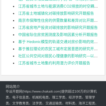
江苏省城市土地与能源消费CO2排放的时空耦合分析开题报告
江苏省土地城镇化对碳排放影响研究开题报告
南京市保障性住房的供需数量和差异对比开题报告
江苏省房地产投资对碳排放的影响研究开题报告
中国省际住房贫困测度及影响因素分析开题报告
基于 Hedonic模型的轨道交通对房价影响的效益分析:以南京 2号线为例开题报告
基于推拉理论的农民工城市定居意愿的研究开题报告
社区公共空间对居民心理健康的影响研究—以南京市为例开题报告
江苏省城市土地集约利用潜力评价开题报告
网站简介
毕设开题网(https://www.chakaiti.com)提供超过100万的计算机
类、电子信息类、机械机电类、理工学类、经济学类、管理学
类、文学教育类、法学类、交通运输类、材料类、海洋工程类、