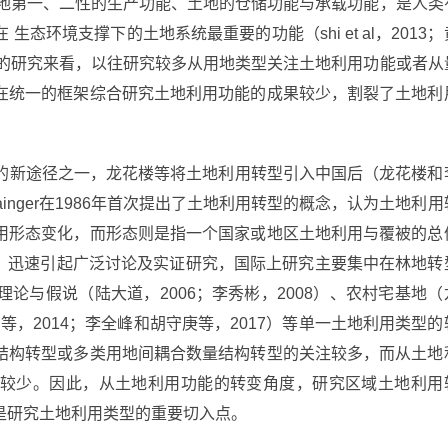
土地第一、二性的生产功能、土地的仓储功能与承载功能，是人类
态环境支撑下的土地系统最重要的功能（shi et al，2013；
务的研究来看，以往研究较多从用地类型关注土地利用功能或者从
在统一的框架综合研究土地利用功能的成果较少，割裂了土地利
研究的新途径之一，龙花楼等将土地利用转型引入中国后（龙花楼和
ainger在1986年首次提出了土地利用转型的概念，认为土地利用
用形态变化，而形态则是指一个国家或地区土地利用与覆被的总
的提出，迅速引起广泛讨论及实证研究，国际上研究主要集中在林地转
论与假说（陆大道，2006；李秀彬，2008）、农村宅基地（
青等，2014；李全峰和胡守庚等，2017）等单一土地利用类型的
结构转型或多类用地间耦合数量结构转型的关注较多，而从土地
较少。因此，从土地利用功能的转变角度，研究区域土地利用
是研究土地利用类型的重要切入点。