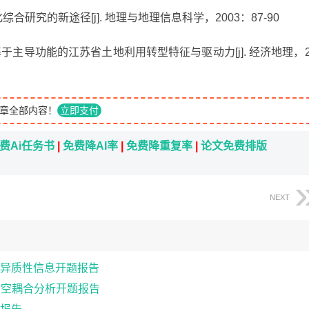
综合研究的新途径[j]. 地理与地理信息科学，2003：87-90
基于主导功能的江苏省土地利用转型特征与驱动力[j]. 经济地理，2
章全部内容！
立即支付
费Ai任务书
|
免费降AI率
|
免费降重复率
|
论文免费排版
NEXT
异质性信息开题报告
时空耦合分析开题报告