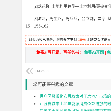
[2]龙花楼. 土地利用转型—土地利用/覆被变化
[3]陈龙，周生路，周兵兵，吕立刚，昌亭. 
15：155-162.
剩余内容已隐藏，您需要先支付
10元
才能查看该篇文
免费ai写开题、写任务书：
免费Ai开题
|
免
PREVIOUS
您可能感兴趣的文章
棚户区货币化安置政策对于房地产市场的
江苏省城市土地与能源消费CO2排放的