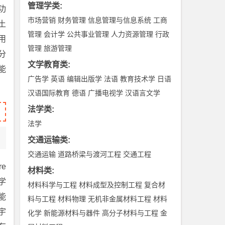
管理学类
:
功
市场营销
财务管理
信息管理与信息系统
工商
土
管理
会计学
公共事业管理
人力资源管理
行政
用
管理
旅游管理
分
文学教育类
:
能
广告学
英语
编辑出版学
法语
教育技术学
日语
汉语国际教育
德语
广播电视学
汉语言文学
法学类
:
法学
交通运输类
:
交通运输
道路桥梁与渡河工程
交通工程
e
材料类
:
学
材料科学与工程
材料成型及控制工程
复合材
能
料与工程
材料物理
无机非金属材料工程
材料
宇
化学
新能源材料与器件
高分子材料与工程
金