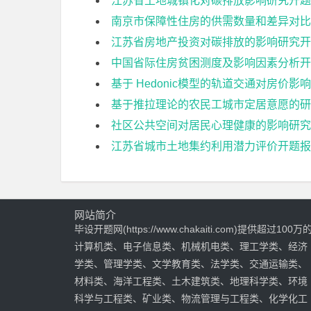
江苏省土地城镇化对碳排放影响研究开题
南京市保障性住房的供需数量和差异对比
江苏省房地产投资对碳排放的影响研究开
中国省际住房贫困测度及影响因素分析开
基于 Hedonic模型的轨道交通对房价影
基于推拉理论的农民工城市定居意愿的研
社区公共空间对居民心理健康的影响研究
江苏省城市土地集约利用潜力评价开题报
网站简介
毕设开题网(https://www.chakaiti.com)提供超过100万
计算机类、电子信息类、机械机电类、理工学类、经济
学类、管理学类、文学教育类、法学类、交通运输类、
材料类、海洋工程类、土木建筑类、地理科学类、环境
科学与工程类、矿业类、物流管理与工程类、化学化工