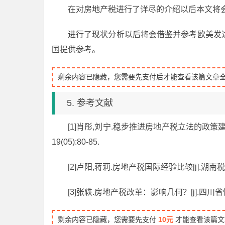
在对房地产税进行了详尽的介绍以后本文将
进行了现状分析以后将会借鉴并参考欧美发
国提供参考。
剩余内容已隐藏，您需要先支付后才能查看该篇文章
5. 参考文献
[1]肖彤,刘宁.稳步推进房地产税立法的政策
19(05):80-85.
[2]卢阳,蒋莉.房地产税国际经验比较[j].湖南税务高
[3]张轶.房地产税改革：影响几何？[j].四川省情,20
剩余内容已隐藏，您需要先支付
10元
才能查看该篇文