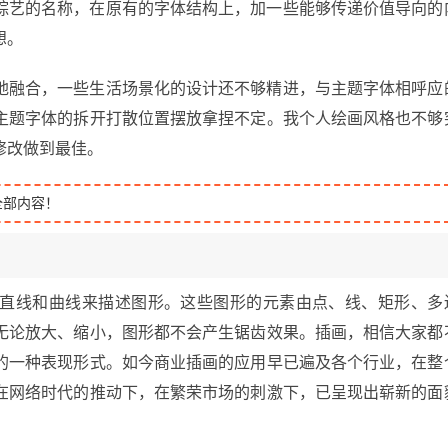
综艺的名称，在原有的字体结构上，加一些能够传递价值导向的
想。
地融合，一些生活场景化的设计还不够精进，与主题字体相呼应
主题字体的拆开打散位置摆放拿捏不定。我个人绘画风格也不够
修改做到最佳。
全部内容！
直线和曲线来描述图形。这些图形的元素由点、线、矩形、多
无论放大、缩小，图形都不会产生锯齿效果。插画，相信大家都
的一种表现形式。如今商业插画的应用早已遍及各个行业，在整
在网络时代的推动下，在繁荣市场的刺激下，已呈现出崭新的面