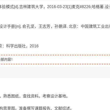
式[d].吉林建筑大学，2016-03-23[1]麦克#8226;哈格著.设
设计手册[m]. 俞孔坚，王志芳，孙鹏译. 北京：中国建筑工业出
北京：科学出版社，2016
全部内容！
任务，熟悉图纸，查找资料。考察设计基地。
题，构思草图。准备撰写课题报告、文献综述。