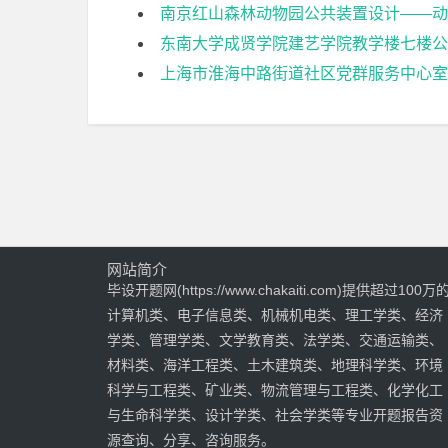
南京红山森林动物园公共装置设计——动
东南大学成贤学院建艺学院教学楼七楼公
上海市淮海中路街道社区党群服务中心室
网站简介
毕设开题网(https://www.chakaiti.com)提供超过100万
计算机类、电子信息类、机械机电类、理工学类、经济
学类、管理学类、文学教育类、法学类、交通运输类、
材料类、海洋工程类、土木建筑类、地理科学类、环境
科学与工程类、矿业类、物流管理与工程类、化学化工
与生命科学类、设计学类、社会学类等专业开题报告资
源查询、分享、咨询服务。