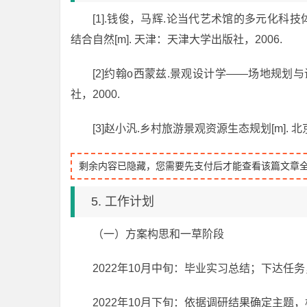
[1].钱俊，马辉.论当代艺术馆的多元化科技体验模
结合自然[m]. 天津：天津大学出版社，2006.
[2]约翰o西蒙兹.景观设计学——场地规划与
社，2000.
[3]赵小汎.乡村旅游景观资源生态规划[m]. 
剩余内容已隐藏，您需要先支付后才能查看该篇文章
5. 工作计划
（一）方案构思和一草阶段
2022年10月中旬：毕业实习总结；下达
2022年10月下旬：依据调研结果确定主