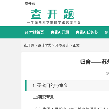
查开题
本站首页
免费Ai开题
免费Ai任务书


查开题
>
设计学类
>
环境设计
> 正文
归舍——苏
1. 研究目的与意义
1.1研究背景