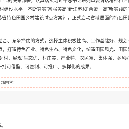
”工作的决策部署，认真落实习近平总书记系列重要讲话精神和治
建设水平，不断夯实“富强美高”新江苏和“两聚一高”新实践的
江苏省特色田园乡村建设试点方案》，正式启动省域层面的特色田
结合、竞争择优的方式，选择主体积极性高、工作基础好、规划
点，打造特色产业、特色生态、特色文化，塑造田园风光、田园
乡村，展现“生态优、村庄美、产业特、农民富、集体强、乡风好
一批可借鉴、可复制、可推广、多样化的成果。
全部内容！
造。