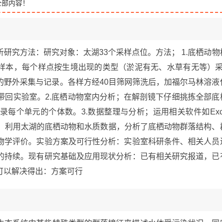
全部内容！
研究方法：研究对象：太湖33个采样点位。方法； 1.底栖动物
量样本，每个样点按生境出现的类型（淤泥有无、水草有无等）采
的野外采集与记录。各样方经40目筛网筛洗后，加福尔马林溶液
带回实验室。2.底栖动物室内分析；在解剖镜下仔细挑拣全部底
每个单元的个体数。3.数据整理与分析；运用相关软件如Exc
果；利用太湖的底栖动物和水质数据，分析了底栖动物群落结构、
物学评价。实验方案及可行性分析：实验室科研条件、相关人员
的持续。现有研究基础及应用现状分析：已有相关研究报道，已
可以解决得出：方案可行