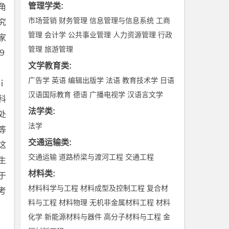
管理学类
:
角
市场营销
财务管理
信息管理与信息系统
工商
究
管理
会计学
公共事业管理
人力资源管理
行政
家
管理
旅游管理
９
文学教育类
:
ｃ
广告学
英语
编辑出版学
法语
教育技术学
日语
ｉ
汉语国际教育
德语
广播电视学
汉语言文学
科
法学类
:
处
法学
等
交通运输类
:
这
交通运输
道路桥梁与渡河工程
交通工程
生
材料类
:
于
材料科学与工程
材料成型及控制工程
复合材
考
料与工程
材料物理
无机非金属材料工程
材料
化学
新能源材料与器件
高分子材料与工程
金