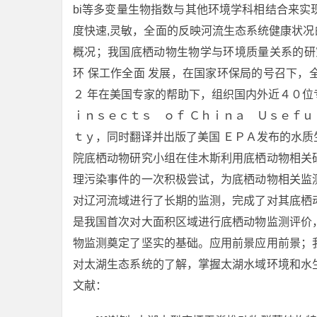
bi等多变量生物指数与其他环境学科相结合来
度快速,灵敏，全面的反映河流生态系统健康状况
概况；我国底栖动物生物学与环境质量关系的研
环 保工作全面 发展，在国家环保局的号召下
２ 年在美国专家的帮助下，组织国内外近４０
ｉｎｓｅｃｔｓ ｏｆ Ｃｈｉｎａ Ｕｓｅｆ
ｔｙ，同时翻译并出版了美国 ＥＰＡ发布的水
院底栖动物研究小组在佳木斯利用底栖动物相关
理污染事件的一次积极尝试，为底栖动物相关监
对辽河流域进行了长期的监测，完成了对其底栖
是我国首次对大面积区域进行底栖动物监测评价
物监测奠定了坚实的基础。应用前景应用前景；
对太湖生态系统的了解，掌握太湖水域环境和水
文献：