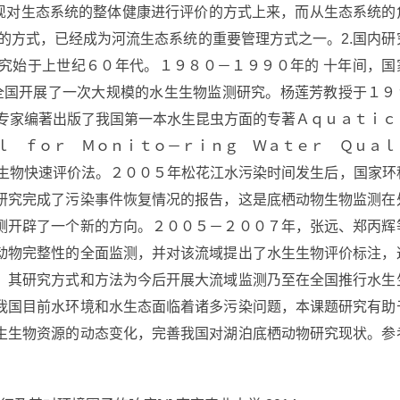
实现对生态系统的整体健康进行评价的方式上来，而从生态系统的
的方式，已经成为河流生态系统的重要管理方式之一。2.国内研
究始于上世纪６０年代。１９８０－１９９０年的 十年间，国
，全国开展了一次大规模的水生生物监测研究。杨莲芳教授于１９
位专家编著出版了我国第一本水生昆虫方面的专著Ａｑｕａｔｉ
ｕｌ ｆｏｒ Ｍｏｎｉｔｏ－ｒｉｎｇ Ｗａｔｅｒ Ｑｕａｌ
质生物快速评价法。２００５年松花江水污染时间发生后，国家环
研究完成了污染事件恢复情况的报告，这是底栖动物生物监测在
测开辟了一个新的方向。２００５－２００７年，张远、郑丙辉
动物完整性的全面监测，并对该流域提出了水生生物评价标注，
，其研究方式和方法为今后开展大流域监测乃至在全国推行水生
我国目前水环境和水生态面临着诸多污染问题，本课题研究有助
生生物资源的动态变化，完善我国对湖泊底栖动物研究现状。参