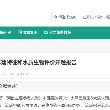
请选择分类

降AI率
降重复率
论文免费排版


物群落特征和水质生物评价开题报告
2023-02-16 09:02
（文献综述）
等（列出主要参考文献）本课题的意义；太湖是我国5大淡水湖
3％，流域中80％为平原，是典型的平原河网地区，流域内河流水