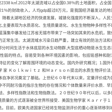
38 k㎡.2012年太湖流域以占全国0.38％的土地面积，占全国3
21％的财政收入，人均gdp超过8万元，是我国经济最发达的地
，随着太湖地区经济的快速发展，城镇化强度的不断深入，人民
化,主要表现为水质恶化、生境质量退化、水生生物物种多样性不
湖蓝藻集中暴发给江苏省无锡市带来了一场突如其来的水危机，致
的正常生活。太湖流域水污染日趋严重，建立有效的防治方法和
部分时间生活于水体底层的水生动物群,大型底栖动物是水生生态
性弱的特点。容易受到各种环境因素的影响，包括铭感种和耐
特征的变化了解周围环境的动态变化。国内外研究概况；1.国外
物 学 家 Ｋｏｌｋｗｉｔｚ 和Ｍａｒｓｏｎ提出的水质生物评价法
体自净状况奠定了基础。上世纪６０年代末以来，定量评价成为
中不同耐污值的指示生物的存在情况和个体数量来评价水质．早
数法、多样性指数法和生物指数法。２０世纪９０年代以后，以多
境质量的方式逐渐被全世界所接受．美国生物学家 Ｋａｒｒ于１
法。目前，欧美先进国家已经将生物监测评价的重心逐渐转移到将