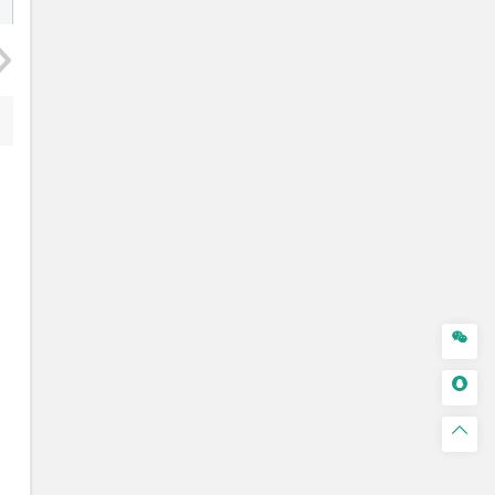


