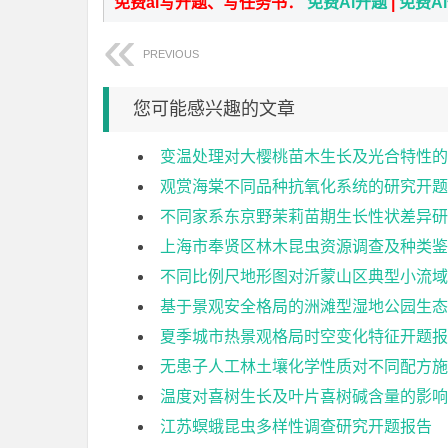
免费ai写开题、写任务书：
免费Ai开题
|
免费A
PREVIOUS
您可能感兴趣的文章
变温处理对大樱桃苗木生长及光合特性的
观赏海棠不同品种抗氧化系统的研究开题
不同家系东京野茉莉苗期生长性状差异研
上海市奉贤区林木昆虫资源调查及种类鉴
不同比例尺地形图对沂蒙山区典型小流域
基于景观安全格局的洲滩型湿地公园生态
夏季城市热景观格局时空变化特征开题报
无患子人工林土壤化学性质对不同配方施
温度对喜树生长及叶片喜树碱含量的影响
江苏螟蛾昆虫多样性调查研究开题报告