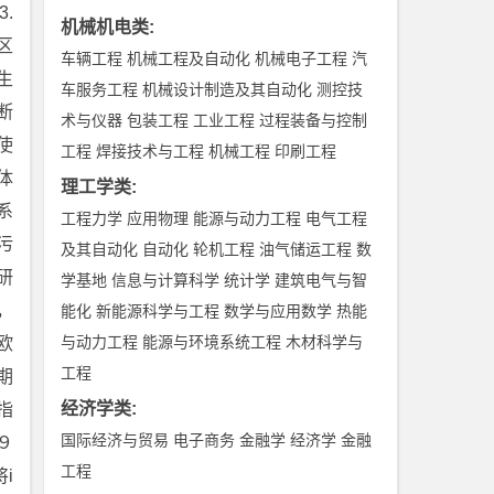
.
机械机电类
:
区
车辆工程
机械工程及自动化
机械电子工程
汽
生
车服务工程
机械设计制造及其自动化
测控技
断
术与仪器
包装工程
工业工程
过程装备与控制
使
工程
焊接技术与工程
机械工程
印刷工程
体
理工学类
:
系
工程力学
应用物理
能源与动力工程
电气工程
污
及其自动化
自动化
轮机工程
油气储运工程
数
研
学基地
信息与计算科学
统计学
建筑电气与智
，
能化
新能源科学与工程
数学与应用数学
热能
与动力工程
能源与环境系统工程
木材科学与
欧
工程
期
经济学类
:
指
国际经济与贸易
电子商务
金融学
经济学
金融
９
工程
i