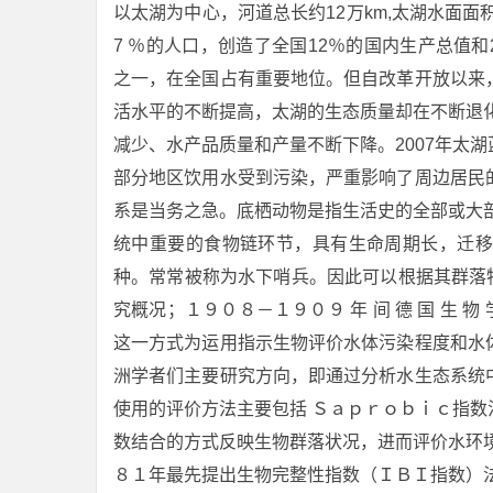
以太湖为中心，河道总长约12万km,太湖水面面积23
7 ％的人口，创造了全国12％的国内生产总值和
之一，在全国占有重要地位。但自改革开放以来
活水平的不断提高，太湖的生态质量却在不断退
减少、水产品质量和产量不断下降。2007年太
部分地区饮用水受到污染，严重影响了周边居民
系是当务之急。底栖动物是指生活史的全部或大
统中重要的食物链环节，具有生命周期长，迁移
种。常常被称为水下哨兵。因此可以根据其群落
究概况；１９０８－１９０９ 年 间 德 国 生 
这一方式为运用指示生物评价水体污染程度和水
洲学者们主要研究方向，即通过分析水生态系统
使用的评价方法主要包括 Ｓａｐｒｏｂｉｃ指
数结合的方式反映生物群落状况，进而评价水环
８１年最先提出生物完整性指数（ＩＢＩ指数）