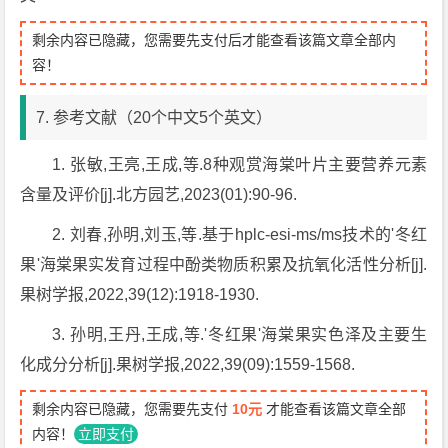
剩余内容已隐藏，您需要先支付后才能查看该篇文章全部内
容！
7. 参考文献（20个中文5个英文）
1. 张敏,王亮,王成,等.8种观赏海棠叶片主要营养元素
含量及评价[j].北方园艺,2023(01):90-96.
2. 刘春,孙明,刘玉,等.基于hplc-esi-ms/ms技术的'冬红
果'海棠果实发育过程中酚类物质积累及抗氧化活性分析[j].
果树学报,2022,39(12):1918-1930.
3. 孙明,王丹,王成,等.'冬红果'海棠果实色泽及主要生
化成分分析[j].果树学报,2022,39(09):1559-1568.
剩余内容已隐藏，您需要先支付
10元
才能查看该篇文章全部
内容！
立即支付