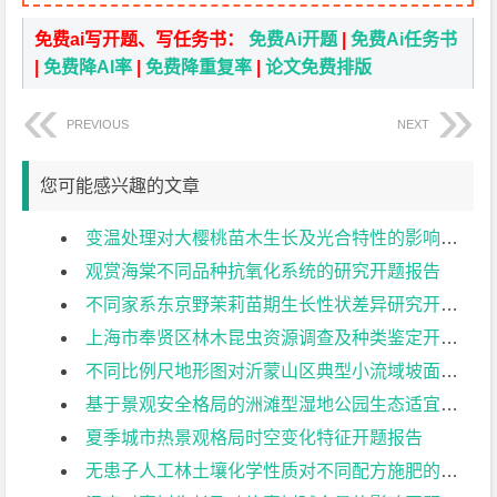
免费ai写开题、写任务书：
免费Ai开题
|
免费Ai任务书
|
免费降AI率
|
免费降重复率
|
论文免费排版
PREVIOUS
NEXT
您可能感兴趣的文章
变温处理对大樱桃苗木生长及光合特性的影响开题报告
观赏海棠不同品种抗氧化系统的研究开题报告
不同家系东京野茉莉苗期生长性状差异研究开题报告
上海市奉贤区林木昆虫资源调查及种类鉴定开题报告
不同比例尺地形图对沂蒙山区典型小流域坡面地形因子提取的影响开题报告
基于景观安全格局的洲滩型湿地公园生态适宜性分区优化方法研究开题报告
夏季城市热景观格局时空变化特征开题报告
无患子人工林土壤化学性质对不同配方施肥的响应开题报告