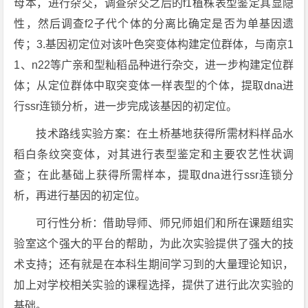
母本，进行杂交，调查杂交之后的f1植株表型鉴定其显隐
性，然后调查f2子代个体的分离比确定是否为单基因遗
传；3.基因初定位对该叶色突变体构建定位群体，与南京1
1、n22等广亲和型籼稻品种进行杂交，进一步构建定位群
体；从定位群体中取突变体一样表型的个体，提取dna进
行ssr连锁分析，进一步完成该基因的初定位。
技术路线实验方案：在土桥基地获得所需材料样品水
稻白条纹突变体，对其进行表型鉴定和主要农艺性状调
查；在此基础上获得所需样本，提取dna进行ssr连锁分
析，再进行基因的初定位。
可行性分析：借助导师、师兄师姐们和所在课题组实
验室这个强大的平台的帮助，为此次实验提供了强大的技
术支持；还有就是在本科生期间学习到的大量理论知识，
加上对学校相关实验的课程选择，提供了进行此次实验的
基础。