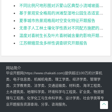
不同比例尺地形图对沂蒙山区典型小流域坡面地形因子提取的影响开题报告
基于景观安全格局的洲滩型湿地公园生态适宜性分区优化方法研究开题报告
夏季城市热景观格局时空变化特征开题报告
无患子人工林土壤化学性质对不同配方施肥的响应开题报告
温度对喜树生长及叶片喜树碱含量的影响开题报告
江苏螟蛾昆虫多样性调查研究开题报告
网站简介
毕设开题网(https://www.chakaiti.com)提供超过100万的计算机
类、电子信息类、机械机电类、理工学类、经济学类、管理学
类、文学教育类、法学类、交通运输类、材料类、海洋工程类、
土木建筑类、地理科学类、环境科学与工程类、矿业类、物流管
理与工程类、化学化工与生命科学类、设计学类、社会学类等专

业开题报告资源查询、分享、咨询服务。