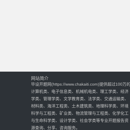
网站简介
毕设开题网(https://www.chakaiti.com)提供超过100万
计算机类、电子信息类、机械机电类、理工学类、经济
学类、管理学类、文学教育类、法学类、交通运输类、
材料类、海洋工程类、土木建筑类、地理科学类、环境
科学与工程类、矿业类、物流管理与工程类、化学化工
与生命科学类、设计学类、社会学类等专业开题报告资
源查询、分享、咨询服务。