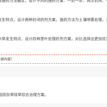
防除施药方法确定，设计不同的施药方案：一封一杀、两次封闭、
。
草发生特点，设计两种封闭药剂方案，施药方法为土壤喷雾处理，
区杂草发生特点，设计四种茎叶处理药剂方案，对比选择出更加优
全部内容！
水稻田杂草除草综合治理方案。