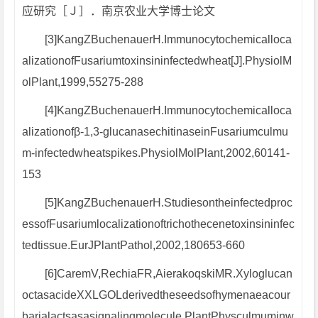
应研究［Ｊ］．南京农业大学博士论文
[3]KangZBuchenauerH.Immunocytochemicalloca
alizationofFusariumtoxinsininfectedwheat[J].PhysiolM
olPlant,1999,55275-288
[4]KangZBuchenauerH.Immunocytochemicalloca
alizationofβ-1,3-glucanasechitinaseinFusariumculmu
m-infectedwheatspikes.PhysiolMolPlant,2002,60141-
153
[5]KangZBuchenauerH.Studiesontheinfectedproc
essofFusariumlocalizationoftrichothecenetoxinsininfec
tedtissue.EurJPlantPathol,2002,180653-660
[6]CaremV,RechiaFR,AierakoqskiMR.Xyloglucan
octasacideXXLGOLderivedtheseedsofhymenaeacour
barialactsasasignalingmolecule.PlantPhysculmuminw