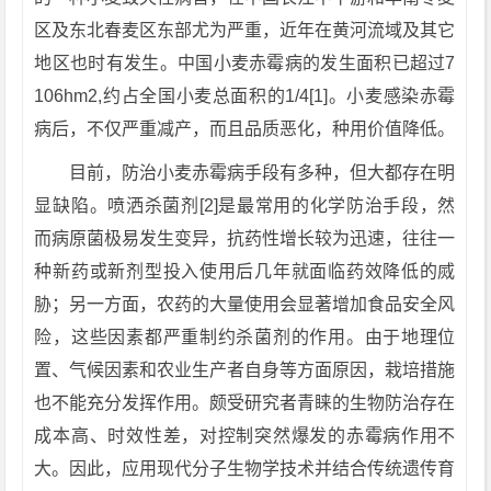
区及东北春麦区东部尤为严重，近年在黄河流域及其它
地区也时有发生。中国小麦赤霉病的发生面积已超过7
106hm2,约占全国小麦总面积的1/4[1]。小麦感染赤霉
病后，不仅严重减产，而且品质恶化，种用价值降低。
目前，防治小麦赤霉病手段有多种，但大都存在明
显缺陷。喷洒杀菌剂[2]是最常用的化学防治手段，然
而病原菌极易发生变异，抗药性增长较为迅速，往往一
种新药或新剂型投入使用后几年就面临药效降低的烕
胁；另一方面，农药的大量使用会显著增加食品安全风
险，这些因素都严重制约杀菌剂的作用。由于地理位
置、气候因素和农业生产者自身等方面原因，栽培措施
也不能充分发挥作用。颇受研究者青睐的生物防治存在
成本高、时效性差，对控制突然爆发的赤霉病作用不
大。因此，应用现代分子生物学技术并结合传统遗传育