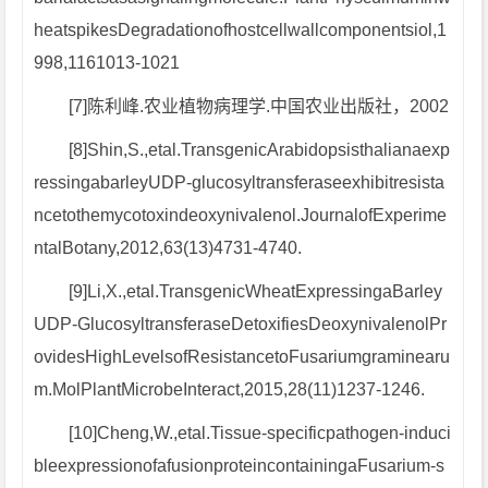
heatspikesDegradationofhostcellwallcomponentsiol,1
998,1161013-1021
[7]陈利峰.农业植物病理学.中国农业出版社，2002
[8]Shin,S.,etal.TransgenicArabidopsisthalianaexp
ressingabarleyUDP-glucosyltransferaseexhibitresista
ncetothemycotoxindeoxynivalenol.JournalofExperime
ntalBotany,2012,63(13)4731-4740.
[9]Li,X.,etal.TransgenicWheatExpressingaBarley
UDP-GlucosyltransferaseDetoxifiesDeoxynivalenolPr
ovidesHighLevelsofResistancetoFusariumgraminearu
m.MolPlantMicrobeInteract,2015,28(11)1237-1246.
[10]Cheng,W.,etal.Tissue-specificpathogen-induci
bleexpressionofafusionproteincontainingaFusarium-s