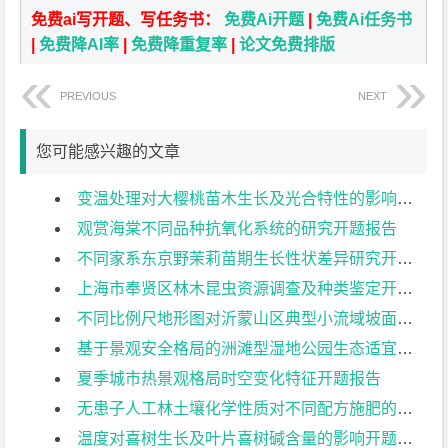
免费ai写开题、写任务书：
免费Ai开题
|
免费Ai任务书
|
免费降AI率
|
免费降重复率
|
论文免费排版
PREVIOUS
NEXT
您可能感兴趣的文章
变温处理对大樱桃苗木生长及光合特性的影响开题报告
观赏海棠不同品种抗氧化系统的研究开题报告
不同家系东京野茉莉苗期生长性状差异研究开题报告
上海市奉贤区林木昆虫资源调查及种类鉴定开题报告
不同比例尺地形图对沂蒙山区典型小流域坡面地形因子提取的影响开题报告
基于景观安全格局的洲滩型湿地公园生态适宜性分区优化方法研究开题报告
夏季城市热景观格局时空变化特征开题报告
无患子人工林土壤化学性质对不同配方施肥的响应开题报告
温度对喜树生长及叶片喜树碱含量的影响开题报告