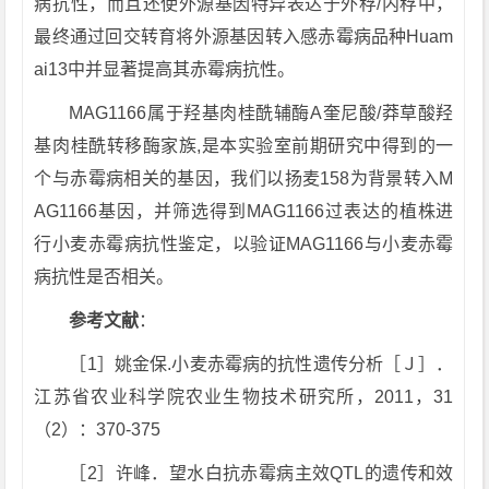
病抗性，而且还使外源基因特异表达于外稃/内稃中，
最终通过回交转育将外源基因转入感赤霉病品种Huam
ai13中并显著提高其赤霉病抗性。
MAG1166属于羟基肉桂酰辅酶A奎尼酸/莽草酸羟
基肉桂酰转移酶家族,是本实验室前期研究中得到的一
个与赤霉病相关的基因，我们以扬麦158为背景转入M
AG1166基因，并筛选得到MAG1166过表达的植株进
行小麦赤霉病抗性鉴定，以验证MAG1166与小麦赤霉
病抗性是否相关。
参考文献
：
［1］姚金保.小麦赤霉病的抗性遗传分析［Ｊ］．
江苏省农业科学院农业生物技术研究所，2011，31
（2）：370-375
［2］许峰．望水白抗赤霉病主效QTL的遗传和效