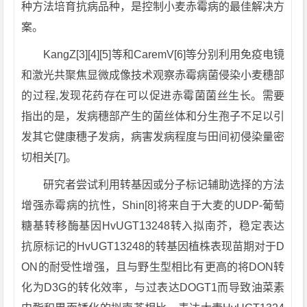
种方法培育抗病品种，是控制小麦赤霉病的最佳解决方
案。
KangZ[3][4][5]等和CaremV[6]等分别利用免疫电镜
和激光共聚焦显微成像技术观察赤霉病菌侵染小麦穗部
的过程,发现花药存在可以促进赤霉菌菌丝生长。需要
指出的是，发病穗部产生的菌丝体和分生孢子不足以引
发其它健康穗子发病，病害发病程度与田间初侵染量密
切相关[7]。
研究者尝试利用转基因或分子标记辅助选择的方法
增强赤霉病的抗性，Shin[8]将来自于大麦的UDP-葡萄
糖基转移酶基因HvUGT13248转入拟南芥，稳定表达
抗原标记的HvUGT13248的转基因植株表现苗期对于D
ON的耐受性增强，且与野生型相比有更高的将DON转
化为D3G的转化效率，与过表达DOGT1而导致油菜素