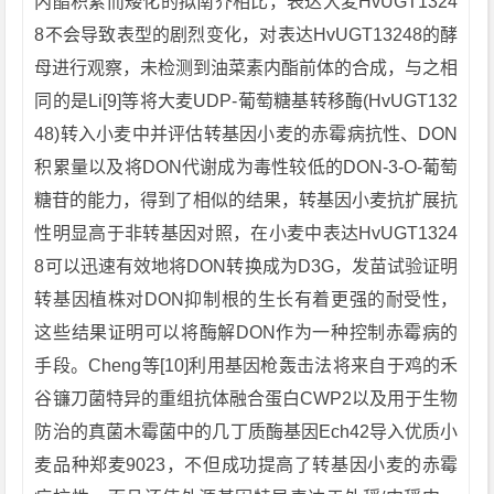
内酯积累而矮化的拟南芥相比，表达大麦HvUGT1324
8不会导致表型的剧烈变化，对表达HvUGT13248的酵
母进行观察，未检测到油菜素内酯前体的合成，与之相
同的是Li[9]等将大麦UDP-葡萄糖基转移酶(HvUGT132
48)转入小麦中并评估转基因小麦的赤霉病抗性、DON
积累量以及将DON代谢成为毒性较低的DON-3-O-葡萄
糖苷的能力，得到了相似的结果，转基因小麦抗扩展抗
性明显高于非转基因对照，在小麦中表达HvUGT1324
8可以迅速有效地将DON转换成为D3G，发苗试验证明
转基因植株对DON抑制根的生长有着更强的耐受性，
这些结果证明可以将酶解DON作为一种控制赤霉病的
手段。Cheng等[10]利用基因枪轰击法将来自于鸡的禾
谷镰刀菌特异的重组抗体融合蛋白CWP2以及用于生物
防治的真菌木霉菌中的几丁质酶基因Ech42导入优质小
麦品种郑麦9023，不但成功提高了转基因小麦的赤霉