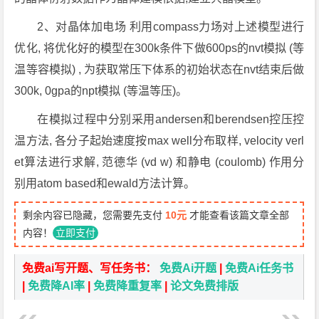
2、对晶体加电场 利用compass力场对上述模型进行
优化, 将优化好的模型在300k条件下做600ps的nvt模拟 (等
温等容模拟) , 为获取常压下体系的初始状态在nvt结束后做
300k, 0gpa的npt模拟 (等温等压)。
在模拟过程中分别采用andersen和berendsen控压控
温方法, 各分子起始速度按max well分布取样, velocity verl
et算法进行求解, 范德华 (vd w) 和静电 (coulomb) 作用分
别用atom based和ewald方法计算。
剩余内容已隐藏，您需要先支付
10元
才能查看该篇文章全部
内容！
立即支付
免费ai写开题、写任务书：
免费Ai开题
|
免费Ai任务书
|
免费降AI率
|
免费降重复率
|
论文免费排版