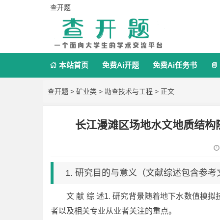
查开题
本站首页
免费Ai开题
免费Ai任务书


查开题
>
矿业类
>
勘查技术与工程
> 正文
长江漫滩区场地水文地质结构
1. 研究目的与意义（文献综述包含参考
文 献 综 述1. 研究背景随着地下水数值
者以及相关专业从业者关注的重点。