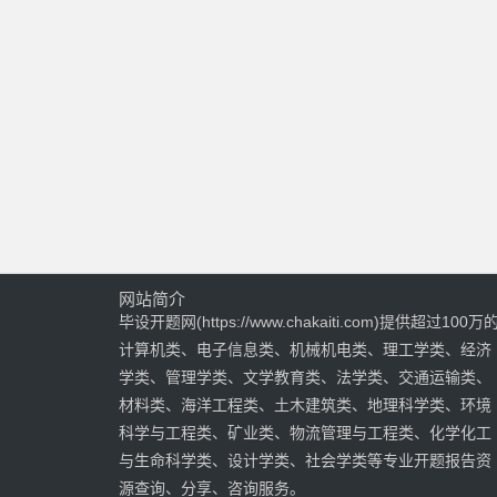
网站简介
毕设开题网(https://www.chakaiti.com)提供超过100万
计算机类、电子信息类、机械机电类、理工学类、经济
学类、管理学类、文学教育类、法学类、交通运输类、
材料类、海洋工程类、土木建筑类、地理科学类、环境
科学与工程类、矿业类、物流管理与工程类、化学化工
与生命科学类、设计学类、社会学类等专业开题报告资
源查询、分享、咨询服务。