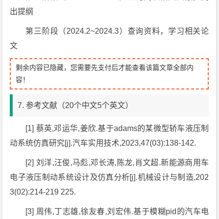
出提纲
第三阶段（2024.2~2024.3）查询资料，学习相关论
文
剩余内容已隐藏，您需要先支付后才能查看该篇文章全部内
容！
7. 参考文献（20个中文5个英文）
[1] 蔡英,邓运华,姜欣.基于adams的某微型轿车液压制
动系统仿真研究[j].汽车实用技术,2023,47(03):138-142.
[2] 刘洋,汪俊,马彪,邓长涛,陈龙,肖文超.新能源商用车
电子液压制动系统设计及仿真分析[j].机械设计与制造,202
3(02):214-219 225.
[3] 周伟,丁志雄,徐友春,刘宏伟.基于模糊pid的汽车电