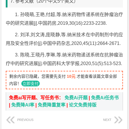
7. 参考文献（20个中文5个英文）
1. 孙晓萌,王艳,付超,等.纳米药物传递系统在肿瘤治疗
中的研究进展[j].中国药房,2019,30(16):2233-2238.
2. 刘洋,刘文涛,庞晓静,等.纳米技术在中药制剂中的应
用及安全性评价[j].中国中药杂志,2020,45(11):2664-2671.
3. 陈晓,王晓丹,李琳,等.纳米药物递送系统在抗肿瘤治
疗中的研究进展[j].中国药科大学学报,2020,51(5):513-523.
剩余内容已隐藏，您需要先支付
10元
才能查看该篇文章全部
内容！
立即支付
免费ai写开题、写任务书：
免费Ai开题
|
免费Ai任务书
|
免费降AI率
|
免费降重复率
|
论文免费排版
PREVIOUS
NEXT