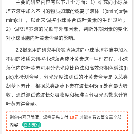
主要的研究内容有以下几个方面：1）研究向小球藻
培养液中加入不同的物质如苯酚或离子液体（[bmim]br/[e
mim]cl），以此来调控小球藻合成叶黄素的生理过程；
2）调整培养液的光照等外部因素，判断外部因素的变化
对小球藻胞内叶黄素含量的影响。
2.2拟采用的研究手段实验通过向小球藻培养液中加入
不同的物质来调控小球藻合成叶黄素这一生理过程，小球
藻体内的叶黄素可用分光光度比色法和高效液相色谱法(h
plc)来检测含量，分光光度法测试的叶黄素含量是以总类
胡萝卜素计，根据总类胡萝卜素在波长445nm处有最大吸
收，通过测试该波长处吸收度和标准百分吸光系数来计算
叶黄素得含量。
剩余内容已隐藏，您需要先支付
10元
才能查看该篇文章全部
内容！
立即支付