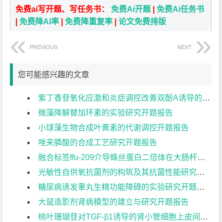
免费ai写开题、写任务书：
免费Ai开题
|
免费Ai任务书
|
免费降AI率
|
免费降重复率
|
论文免费排版
PREVIOUS
NEXT
您可能感兴趣的文章
紫丁香苷氧化应激和炎症调控改善双酚A诱导的斑马鱼睾丸及精子损伤开题报告
微藻降解替加环素的实验研究开题报告
小球藻生物合成叶黄素的代谢调控开题报告
唑来膦酸的合成工艺研究开题报告
融合标签ffu-209介导蛛丝蛋白二倍体在大肠杆菌中的表达开题报告
光敏性自供氧抗菌剂的构筑及其抗菌性能研究开题报告
糖尿病诱发睾丸生精功能障碍的实验研究开题报告
大鼠造影剂肾病模型的建立与研究开题报告
桃叶珊瑚苷对TGF-β1诱导的肾小管细胞上皮间质转化的影响开题报告