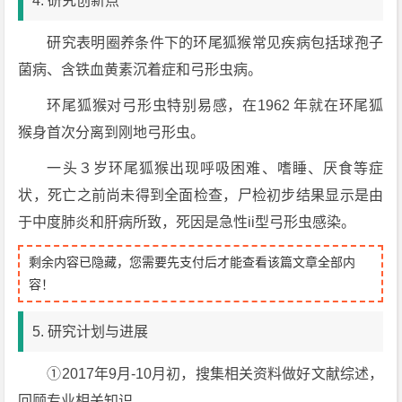
4. 研究创新点
研究表明圈养条件下的环尾狐猴常见疾病包括球孢子
菌病、含铁血黄素沉着症和弓形虫病。
环尾狐猴对弓形虫特别易感，在1962 年就在环尾狐
猴身首次分离到刚地弓形虫。
一头３岁环尾狐猴出现呼吸困难、嗜睡、厌食等症
状，死亡之前尚未得到全面检查，尸检初步结果显示是由
于中度肺炎和肝病所致，死因是急性ii型弓形虫感染。
剩余内容已隐藏，您需要先支付后才能查看该篇文章全部内
容！
5. 研究计划与进展
①2017年9月-10月初，搜集相关资料做好文献综述，
回顾专业相关知识。