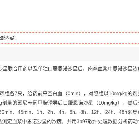
全部内容！
沙星联合用药以及单独口服恩诺沙星后，肉鸡血浆中恩诺沙星浓
组各7只，给药前采空白血（0min），对照组以10mg/kg的剂
kg剂量的氟尼辛葡甲胺诱导后口服恩诺沙星（10mg/kg），然后
min、45min、1h、2h、4h、6h、8h、12h、24h、48h采集
测定血浆中恩诺沙星的浓度，并用3p97软件处理数据分析药动