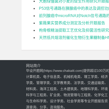
大胞绿僵菌对小麦的促生作用研究开题报
P53信号通路在胰腺癌中的表达及调控
前列腺癌中microRNA对Notch信号
紫薇果实营养成分测定及分析开题报告
枸骨根精油提取工艺优化及抑菌活性研究
天然低共熔溶剂催化生物衍生果糖制备H
网站简介
毕设开题网(https://www.chakaiti.com)提供超过100万
计算机类、电子信息类、机械机电类、理工学类、经济
学类、管理学类、文学教育类、法学类、交通运输类、
材料类、海洋工程类、土木建筑类、地理科学类、环境
科学与工程类、矿业类、物流管理与工程类、化学化工
与生命科学类、设计学类、社会学类等专业开题报告资
源查询、分享、咨询服务。