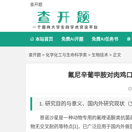
查开题
本站首页
免费Ai开题
免费Ai任务书


查开题
>
化学化工与生命科学类
>
生物技术
> 正文
氟尼辛葡甲胺对肉鸡
1. 研究目的与意义、国内外研究现状
恩诺沙星是一种动物专用的氟喹诺酮类抗菌
物无交叉耐药等特点[1]，已广泛应用于国内外兽