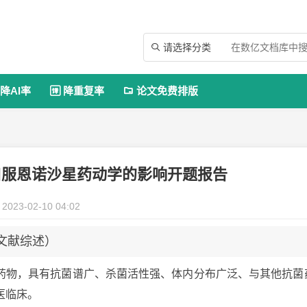
请选择分类

降AI率
降重复率
论文免费排版


口服恩诺沙星药动学的影响开题报告
2023-02-10 04:02
（文献综述）
药物，具有抗菌谱广、杀菌活性强、体内分布广泛、与其他抗菌
医临床。