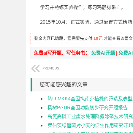
学习并熟练实验操作，练习鸡静脉采血。
2015年10月：正式实验，通过灌胃方式给
剩余内容已隐藏，您需要先支付
10元
才能查看该篇文
免费ai写开题、写任务书：
免费Ai开题
|
免费A
PREVIOUS
您可能感兴趣的文章
转LhMKK4基因拟南芥植株的筛选及表
杨树PeTIR基因功能初步研究开题报告
高氮高磷工业废水处理降氮除磷技术研究
罗伯茨绿僵菌对小麦的促生作用研究开题