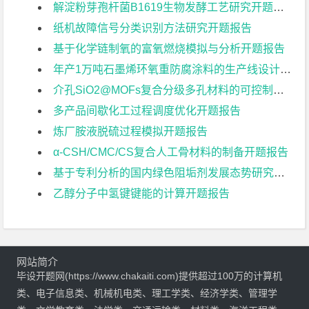
解淀粉芽孢杆菌B1619生物发酵工艺研究开题报告
纸机故障信号分类识别方法研究开题报告
基于化学链制氧的富氧燃烧模拟与分析开题报告
年产1万吨石墨烯环氧重防腐涂料的生产线设计开题报告
介孔SiO2@MOFs复合分级多孔材料的可控制备及其负载钯催化剂在选择性催化氧化、还原反应中的应用开题报告
多产品间歇化工过程调度优化开题报告
炼厂胺液脱硫过程模拟开题报告
α-CSH/CMC/CS复合人工骨材料的制备开题报告
基于专利分析的国内绿色阻垢剂发展态势研究开题报告
乙醇分子中氢键键能的计算开题报告
网站简介
毕设开题网(https://www.chakaiti.com)提供超过100万的计算机
类、电子信息类、机械机电类、理工学类、经济学类、管理学