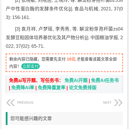
[2] 张晓敏, 刘晓迪, 王晓玲, 等. 解淀粉芽孢杆菌b2338
产中性蛋白酶的发酵条件优化[j]. 食品与机械, 2021, 37(0
3): 156-161.
[3] 袁月祥, 卢梦瑶, 李秀秀, 等. 解淀粉芽孢杆菌zs04
发酵豆粕固体培养基优化及其产物分析[j]. 中国粮油学报, 2
022, 37(02): 65-71.
剩余内容已隐藏，您需要先支付
10元
才能查看该篇文章全部
内容！
立即支付
免费ai写开题、写任务书：
免费Ai开题
|
免费Ai任务书
|
免费降AI率
|
免费降重复率
|
论文免费排版
PREVIOUS
NEXT
您可能感兴趣的文章