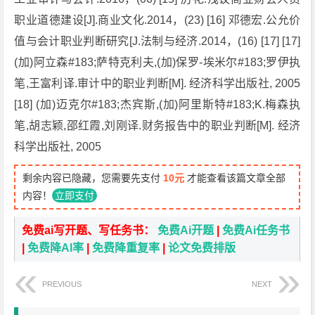
职业道德建设[J].商业文化.2014，(23) [16] 邓德宏.公允价
值与会计职业判断研究[J.法制与经济.2014，(16) [17] [17]
(加)阿立森#183;萨特克利夫,(加)保罗-埃米尔#183;罗伊执
笔,王富利译.审计中的职业判断[M]. 经济科学出版社, 2005
[18] (加)迈克尔#183;杰宾斯,(加)阿里斯特#183;K.梅森执
笔,胡志颖,邵红霞,刘刚译.财务报告中的职业判断[M]. 经济
科学出版社, 2005
剩余内容已隐藏，您需要先支付
10元
才能查看该篇文章全部
内容！
立即支付
免费ai写开题、写任务书：
免费Ai开题
|
免费Ai任务书
|
免费降AI率
|
免费降重复率
|
论文免费排版
PREVIOUS
NEXT