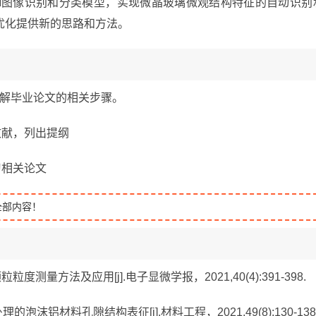
EM图像识别和分类模型，实现微晶玻璃微观结构特征的自动识别
优化提供新的思路和方法。
题，了解毕业论文的相关步骤。
关文献，列出提纲
学习相关论文
全部内容！
度测量方法及应用[j].电子显微学报，2021,40(4):391-398.
泡沫铝材料孔隙结构表征[j].材料工程，2021,49(8):130-138