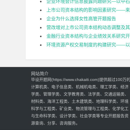
企业环境会计信息披露问题研究—以中石
上市公司资本结构的影响因素研究——来
企业为什么选择女性高管开题报告
营改增对上市公司资本结构动态调整及其
金融行业资本结构与企业绩效关系研究开
环境资源产权交易制度的构建研究——以
网站简介
毕设开题网(https://www.chakaiti.com)提供超过100万
计算机类、电子信息类、机械机电类、理工学类、经济
学类、管理学类、文学教育类、法学类、交通运输类、
材料类、海洋工程类、土木建筑类、地理科学类、环境
科学与工程类、矿业类、物流管理与工程类、化学化工
与生命科学类、设计学类、社会学类等专业开题报告资
源查询、分享、咨询服务。