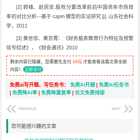
[2] 郭峰、赵民安.股权分置改革前后中国资本市场效
率的对比分析---基于 capm 模型的实证研究 [j]. 山东社会科
学，2011
[3] 黄世忠、黄京菁：《财务报表舞弊行为特征及预警
信号综述》，《财会通讯》2010
剩余内容已隐藏，您需要先支付
10元
才能查看该篇文章全部
内容！
立即支付
免费ai写开题、写任务书：
免费Ai开题
|
免费Ai任务书
|
免费降AI率
|
免费降重复率
|
论文免费排版
PREVIOUS
NEXT
您可能感兴趣的文章