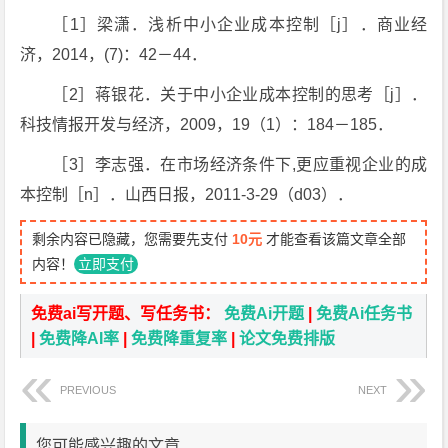
［1］梁潇．浅析中小企业成本控制［j］．商业经
济，2014，(7)：42－44．
［2］蒋银花．关于中小企业成本控制的思考［j］．
科技情报开发与经济，2009，19（1）：184－185．
［3］李志强．在市场经济条件下,更应重视企业的成
本控制［n］．山西日报，2011-3-29（d03）．
剩余内容已隐藏，您需要先支付
10元
才能查看该篇文章全部
内容！
立即支付
免费ai写开题、写任务书：
免费Ai开题
|
免费Ai任务书
|
免费降AI率
|
免费降重复率
|
论文免费排版
PREVIOUS
NEXT
您可能感兴趣的文章