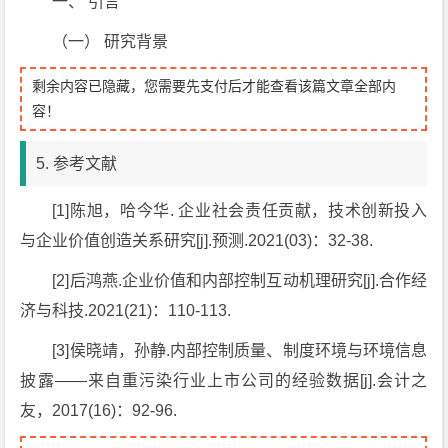
一、
引言
（一）
研究背景
剩余内容已隐藏，您需要先支付后才能查看该篇文章全部内
容！
5. 参考文献
[1]陈旭，哈今华. 企业社会责任贡献，技术创新投入
与企业价值创造关系研究[j].预测.2021(03)：32-38.
[2]后鸿燕.企业价值和内部控制互动机理研究[j].合作经
济与科技.2021(21)：110-113.
[3]侯晓靖，孙静.内部控制质量、制度环境与环境信息
披露——来自重污染行业上市公司的经验数据[j].会计之
友，2017(16)：92-96.