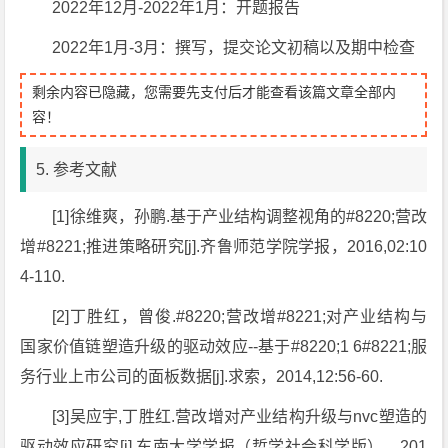
2022年12月-2022年1月：开题报告
2022年1月-3月：撰写，提交论文初稿以及期中检查
剩余内容已隐藏，您需要先支付后才能查看该篇文章全部内
容！
5. 参考文献
[1]徐维爽，孙鹏.基于产业结构调整视角的#8220;营改
增#8221;推进策略研究[j].齐鲁师范学院学报，2016,02:10
4-110.
[2]丁胜红，曾俊.#8220;营改增#8221;对产业结构与
国家价值链塑造升级的驱动效应--基于#8220;1 6#8221;服
务行业上市公司的面板数据[j].求索，2014,12:56-60.
[3]吴应宇,丁胜红.营改增对产业结构升级与nvc塑造的
驱动效应研究[j].东南大学学报（哲学社会科学版），201