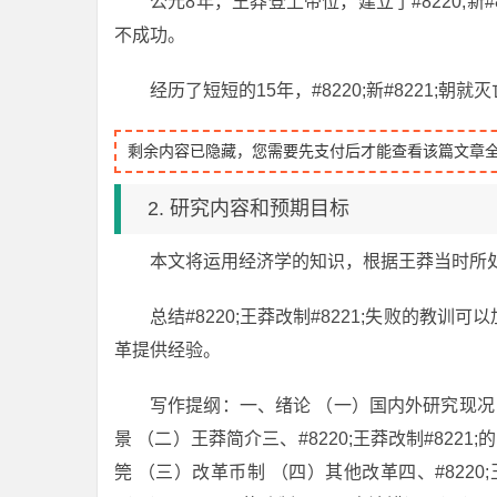
公元8年，王莽登上帝位，建立了#8220;
不成功。
经历了短短的15年，#8220;新#8221;朝就
剩余内容已隐藏，您需要先支付后才能查看该篇文章
2. 研究内容和预期目标
本文将运用经济学的知识，根据王莽当时所处的情
总结#8220;王莽改制#8221;失败的
革提供经验。
写作提纲：一、绪论 （一）国内外研究现况 （
景 （二）王莽简介三、#8220;王莽改制#82
筦 （三）改革币制 （四）其他改革四、#8220;王莽