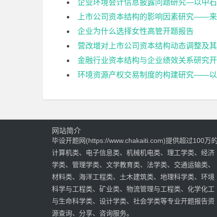
企业环境会计信息披露问题研究—以中石
上市公司资本结构的影响因素研究——来
企业为什么选择女性高管开题报告
营改增对上市公司资本结构动态调整及其
金融行业资本结构与企业绩效关系研究开
环境资源产权交易制度的构建研究——以
网站简介
毕设开题网(https://www.chakaiti.com)提供超过100万
计算机类、电子信息类、机械机电类、理工学类、经济
学类、管理学类、文学教育类、法学类、交通运输类、
材料类、海洋工程类、土木建筑类、地理科学类、环境
科学与工程类、矿业类、物流管理与工程类、化学化工
与生命科学类、设计学类、社会学类等专业开题报告资
源查询、分享、咨询服务。