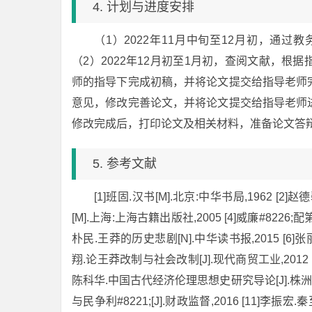
4. 计划与进度安排
（1）2022年11月中旬至12月初，通
（2）2022年12月初至1月初，查阅文献，根据
师的指导下完成初稿，并将论文提交给指导老师完
意见，修改完善论文，并将论文提交给指导老师进
修改完成后，打印论文及相关材料，准备论文答
5. 参考文献
[1]班固.汉书[M].北京:中华书局,1962 [2
[M].上海:上海古籍出版社,2005 [4]威廉#8226
朴民.王莽的历史悲剧[N].中华读书报,2015 [6]
翔.论王莽改制与社会改制[J].现代商贸工业,2012 
陈科华.中国古代经济伦理思想史研究导论[J].株洲工学
与民争利#8221;[J].财政监督,2016 [11