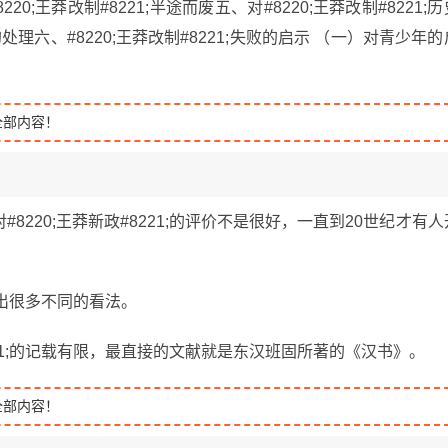
220;王莽改制#8221;半途而废五、对#8220;王莽改制#8221;历
理六、#8220;王莽改制#8221;失败的启示 （一）对青少年的
全部内容！
220;王莽新政#8221;的评价不是很好，一直到20世纪才有人
呈现出很多不同的看法。
221;的记载有限，最直接的文献就是东汉班固所著的《汉书》。
全部内容！