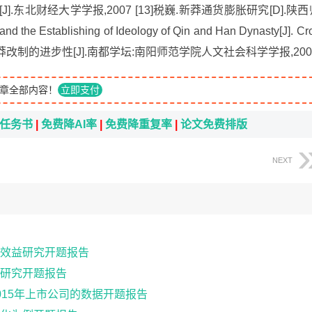
[J].东北财经大学学报,2007 [13]税巍.新莽通货膨胀研究[D].陕西
d the Establishing of Ideology of Qin and Han Dynasty[J]. Cr
5]王国民.论王莽改制的进步性[J].南都学坛:南阳师范学院人文社会科学学报,200
章全部内容！
立即支付
i任务书
|
免费降AI率
|
免费降重复率
|
论文免费排版
NEXT
效益研究开题报告
研究开题报告
15年上市公司的数据开题报告