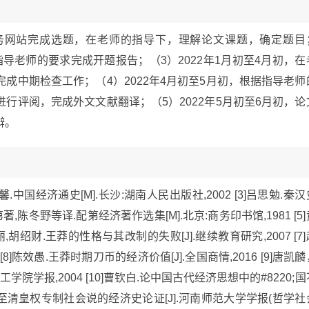
过教务网站完成选题，在老师的指导下，理解论文课题，确定题目
指导老师的要求完成开题报告；（3）2022年1月初至4月初，在
成中期检查工作；（4）2022年4月初至5月初，根据指导老师
行评阅，完成外文文献翻译；（5）2022年5月初至6月初，论
辩。
]赵德馨.中国经济通史[M].长沙:湖南人民出版社,2002 [3]吕思勉.秦
;配第著,陈冬野等译.配第经济著作选集[M].北京:商务印书馆,1981 [5
张丽,胡绍财.王莽的性格与其改制的失败[J].继续教育研究,2007 [7]
[8]陈效愚.王莽时期刀币的经济价值[J].全国商情,2016 [9]唐凯麟
院学报,2004 [10]曹钦白.论中国古代经济思想中的#8220;国
]李振宏.秦至清皇权专制社会说的经济史论证[J].河南师范大学学报(哲学社