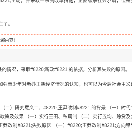
新#8221;王朝，并采取一系列改革措施，企图缓解社会矛盾，但是
灭亡了。
全部内容！
况，采取#8220;新政#8221;的依据，分析其失败的原因。
教训可以加强青少年对新莽王朝经济情况的认知，也可以为今后社会主义
二）研究意义二、#8220;王莽改制#8221;的背景 （一）时代
21;的政策及效果 （一）实行王田、私属制 （二）实行五均、赊贷及
改制#8221;失败原因 （一）#8220;王莽改制#8221;方向错