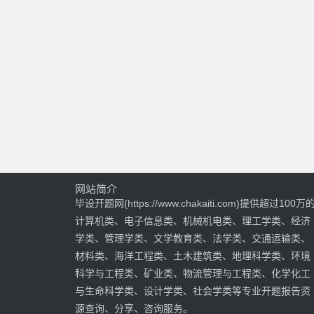
网站简介
毕设开题网(https://www.chakaiti.com)提供超过100万
计算机类、电子信息类、机械机电类、理工学类、经济
学类、管理学类、文学教育类、法学类、交通运输类、
材料类、海洋工程类、土木建筑类、地理科学类、环境
科学与工程类、矿业类、物流管理与工程类、化学化工
与生命科学类、设计学类、社会学类等专业开题报告资
源查询、分享、咨询服务。