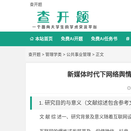
查开题
本站首页
免费Ai开题
免费Ai任务书


查开题
>
管理学类
>
公共事业管理
> 正文
新媒体时代下网络舆
1. 研究目的与意义（文献综述包含参考
文 献 综 述一、研究背景及意义随着互联