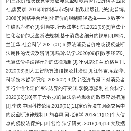
[2]三级价格歧视竞争效应与反垄断政策[M].经济科学出版
社,唐要家, 2016[3]管制与市场[M].格致出版社, (美)史普博,
2008[4]网络平台差别化定价的规制路径选择——以数字信
任维系为核心[J].谢尧雯. 行政法学研究.2021(05)[5]算法个
性化定价的反垄断法规制:基于消费者细分的视角[J].喻玲,
兰江华.社会科学.2021(01)[6]算法消费者价格歧视反垄断
法属性的误读及辨明[J].喻玲.法学.2020(09)[7]数字经济时
代算法价格歧视行为的法律规制[J].叶明,郭江兰.价格月刊.
2020(03)[8]人工智能算法歧视及其治理[J].汪怀君,汝绪华.
科学技术哲学研究. 2020(02)[9]数字经济背景下对消费者
实行个性化定价违法边界的研究[J].李毅,李振利.社会科学.
2020(02)[10]基于大数据的算法杀熟现象的政策应对措施
[J].李侠.中国科技论坛.2019(01)[11]定价算法在网络交易中
的反垄断法律规制[J].施春风.河北法学.2018(11)[12]个人信
息的侵权法保护[J].叶名怡.法学研究. 2018(04)[13]大数据