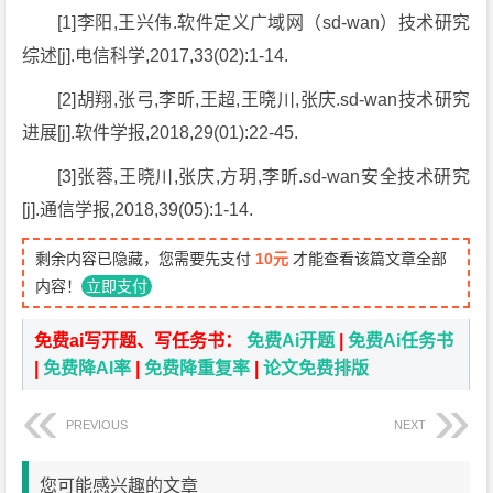
[1]李阳,王兴伟.软件定义广域网（sd-wan）技术研究
综述[j].电信科学,2017,33(02):1-14.
[2]胡翔,张弓,李昕,王超,王晓川,张庆.sd-wan技术研究
进展[j].软件学报,2018,29(01):22-45.
[3]张蓉,王晓川,张庆,方玥,李昕.sd-wan安全技术研究
[j].通信学报,2018,39(05):1-14.
剩余内容已隐藏，您需要先支付
10元
才能查看该篇文章全部
内容！
立即支付
免费ai写开题、写任务书：
免费Ai开题
|
免费Ai任务书
|
免费降AI率
|
免费降重复率
|
论文免费排版
PREVIOUS
NEXT
您可能感兴趣的文章