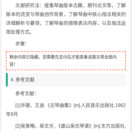
文献研究法：搜集琴曲版本古籍、期刊论文等，了解
版本的流变与琴曲创作背景，了解琴曲中核心指法相关的
详细解析与要领，了解琴曲的感情表达内容，以及指法运
用处理方式。
步骤：
剩余内容已隐藏，您需要先支付后才能查看该篇文章全部内
容！
4. 参考文献
参考文献：
[1]许建、王迪.《古琴曲集》[m].人民音乐出版社,1962
年8月
[2]吴景略、吴文光 .《虞山吴氏琴谱》[m].东方出版社,