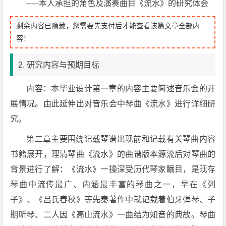
-----本人承担的角色及演奏曲目《流水》的研究体会
剩余内容已隐藏，您需要先支付后才能查看该篇文章全部内
容！
2. 研究内容与预期目标
内容：本毕业设计第一章的内容主要简述音乐会的开
展情况。由此延伸出对音乐会中琴曲《流水》进行详细研
究。
第二章主要围绕记载琴谱出现前和记载有关琴曲内容
书籍展开，理清琴曲《流水》的曲谱版本源流后对琴曲的
背景进行了解：《流水》一操深受历代琴家瞩目，是现存
琴曲中流传最广、内涵最丰富的琴曲之一，早在《列
子》、《吕氏春秋》等先秦著作中就记载着伯牙弹琴、子
期听琴、二人因《高山流水》一曲结为知音的典故。琴曲